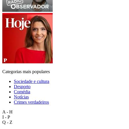
Categorias mais populares
Sociedade e cultura
Desporto
Comédia
Notícias
Crimes verdadeiros
A - H
I - P
Q - Z