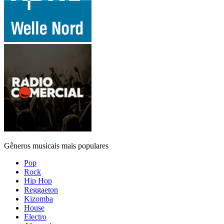
Gêneros musicais mais populares
Pop
Rock
Hip Hop
Reggaeton
Kizomba
House
Electro