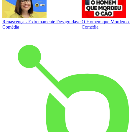
Renascença - Extremamente Desagradável
O Homem que Mordeu o 
Comédia
Comédia