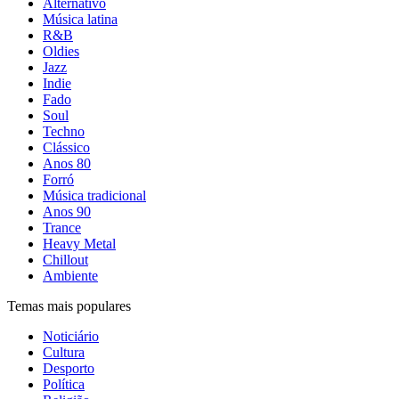
Alternativo
Música latina
R&B
Oldies
Jazz
Indie
Fado
Soul
Techno
Clássico
Anos 80
Forró
Música tradicional
Anos 90
Trance
Heavy Metal
Chillout
Ambiente
Temas mais populares
Noticiário
Cultura
Desporto
Política