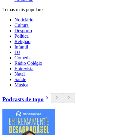
Temas mais populares
Noticiário
Cultura
Desporto
Política
Religião
Infantil
DJ
Comédia
Rádio Colégio
Entrevista
Natal
Saúde
Música
Podcasts de topo