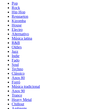
Pop
Rock
Hip Hop
Reggaeton
Kizomba
House
Electro
Alternativo
Música latina
R&B
Oldies
Jazz
Indie
Fado
Soul
Techno
Clássico
Anos 80
Forró
Música tradicional
Anos 90
Trance
Heavy Metal
Chillout
Ambiente