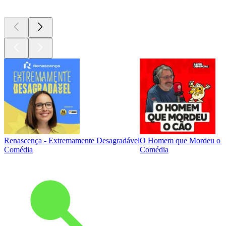
Renascença - Extremamente Desagradável
O Homem que Mordeu o 
Comédia
Comédia