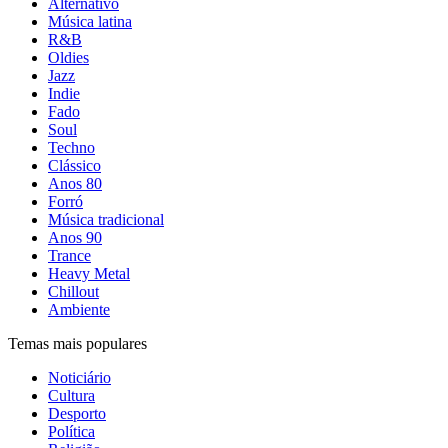
Alternativo
Música latina
R&B
Oldies
Jazz
Indie
Fado
Soul
Techno
Clássico
Anos 80
Forró
Música tradicional
Anos 90
Trance
Heavy Metal
Chillout
Ambiente
Temas mais populares
Noticiário
Cultura
Desporto
Política