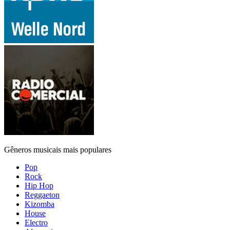
Gêneros musicais mais populares
Pop
Rock
Hip Hop
Reggaeton
Kizomba
House
Electro