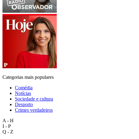
Categorias mais populares
Comédia
Notícias
Sociedade e cultura
Desporto
Crimes verdadeiros
A - H
I - P
Q - Z