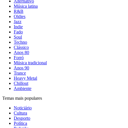
Alternativo
Música latina
R&B
Oldies
Jazz
Indie
Fado
Soul
Techno
Clássico
Anos 80
Forró
Música tradicional
Anos 90
Trance
Heavy Metal
Chillout
Ambiente
Temas mais populares
Noticiário
Cultura
Desporto
Política