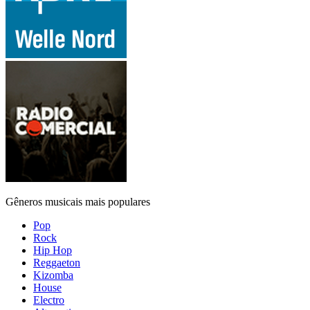
Gêneros musicais mais populares
Pop
Rock
Hip Hop
Reggaeton
Kizomba
House
Electro