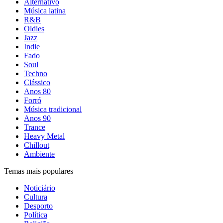
Alternativo
Música latina
R&B
Oldies
Jazz
Indie
Fado
Soul
Techno
Clássico
Anos 80
Forró
Música tradicional
Anos 90
Trance
Heavy Metal
Chillout
Ambiente
Temas mais populares
Noticiário
Cultura
Desporto
Política