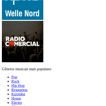
Gêneros musicais mais populares
Pop
Rock
Hip Hop
Reggaeton
Kizomba
House
Electro