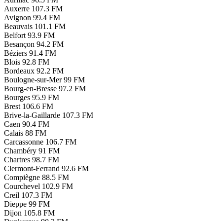
Auxerre
107.3 FM
Avignon
99.4 FM
Beauvais
101.1 FM
Belfort
93.9 FM
Besançon
94.2 FM
Béziers
91.4 FM
Blois
92.8 FM
Bordeaux
92.2 FM
Boulogne-sur-Mer
99 FM
Bourg-en-Bresse
97.2 FM
Bourges
95.9 FM
Brest
106.6 FM
Brive-la-Gaillarde
107.3 FM
Caen
90.4 FM
Calais
88 FM
Carcassonne
106.7 FM
Chambéry
91 FM
Chartres
98.7 FM
Clermont-Ferrand
92.6 FM
Compiègne
88.5 FM
Courchevel
102.9 FM
Creil
107.3 FM
Dieppe
99 FM
Dijon
105.8 FM