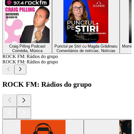
Craig Pilling Podcast
Punctul pe Știri cu Magda Grădinaru
Mornin
Comédia, Música
Comentários de notícias, Notícias
ROCK FM: Rádios do grupo
ROCK FM: Rádios do grupo
ROCK FM: Rádios do grupo