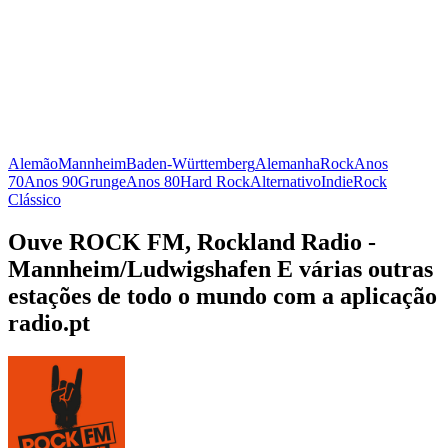
Alemão
Mannheim
Baden-Württemberg
Alemanha
Rock
Anos
70
Anos 90
Grunge
Anos 80
Hard Rock
Alternativo
Indie
Rock
Clássico
Ouve ROCK FM, Rockland Radio -
Mannheim/Ludwigshafen E várias outras
estações de todo o mundo com a aplicação
radio.pt