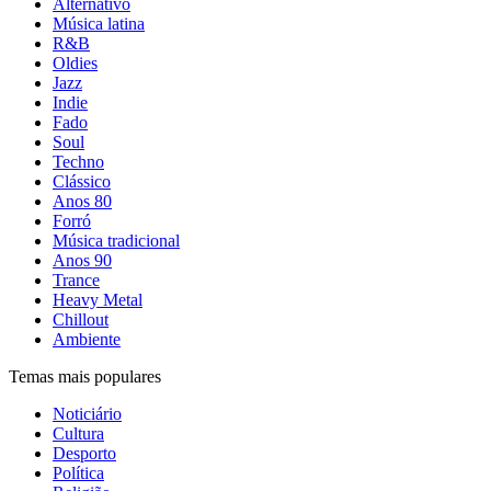
Alternativo
Música latina
R&B
Oldies
Jazz
Indie
Fado
Soul
Techno
Clássico
Anos 80
Forró
Música tradicional
Anos 90
Trance
Heavy Metal
Chillout
Ambiente
Temas mais populares
Noticiário
Cultura
Desporto
Política