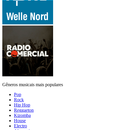
Gêneros musicais mais populares
Pop
Rock
Hip Hop
Reggaeton
Kizomba
House
Electro