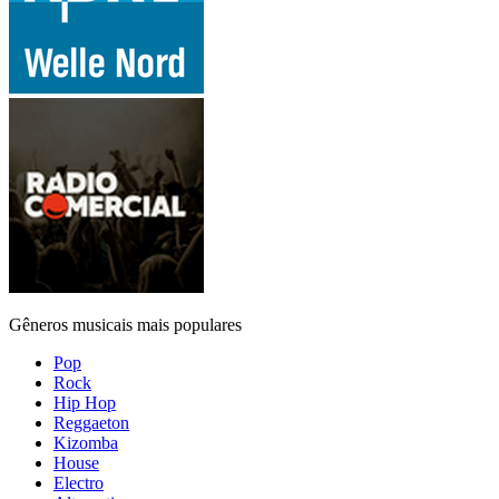
Gêneros musicais mais populares
Pop
Rock
Hip Hop
Reggaeton
Kizomba
House
Electro