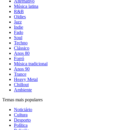
Alternativo
Música latina
R&B
Oldies
Jazz
Indie
Fado
Soul
Techno
Clássico
Anos 80
Forró
Música tradicional
Anos 90
Trance
Heavy Metal
Chillout
Ambiente
Temas mais populares
Noticiário
Cultura
Desporto
Política