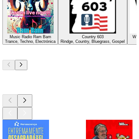
Music Radio Ram Bam
Country 603
WMV
Trance, Techno, Electrónica
Rindge, Country, Bluegrass, Gospel
Podcasts de
topo
Podcasts de
topo
Podcasts de
topo