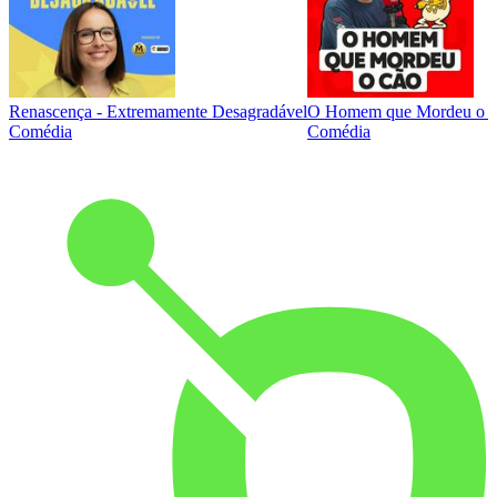
Renascença - Extremamente Desagradável
O Homem que Mordeu o 
Comédia
Comédia