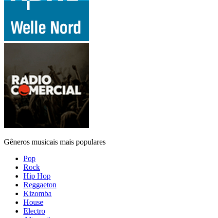
Gêneros musicais mais populares
Pop
Rock
Hip Hop
Reggaeton
Kizomba
House
Electro