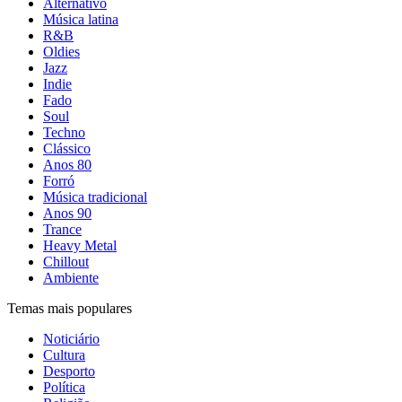
Alternativo
Música latina
R&B
Oldies
Jazz
Indie
Fado
Soul
Techno
Clássico
Anos 80
Forró
Música tradicional
Anos 90
Trance
Heavy Metal
Chillout
Ambiente
Temas mais populares
Noticiário
Cultura
Desporto
Política