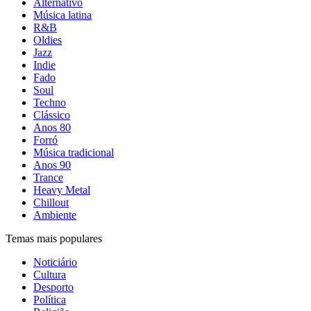
Alternativo
Música latina
R&B
Oldies
Jazz
Indie
Fado
Soul
Techno
Clássico
Anos 80
Forró
Música tradicional
Anos 90
Trance
Heavy Metal
Chillout
Ambiente
Temas mais populares
Noticiário
Cultura
Desporto
Política