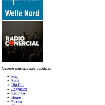
Gêneros musicais mais populares
Pop
Rock
Hip Hop
Reggaeton
Kizomba
House
Electro