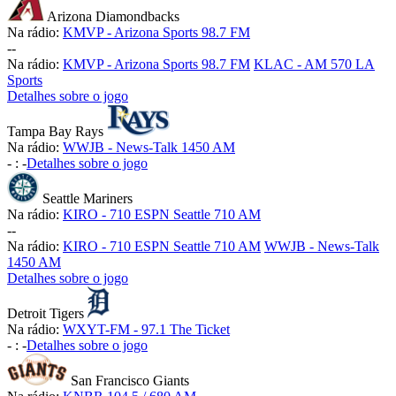
Arizona Diamondbacks
Na rádio:
KMVP - Arizona Sports 98.7 FM
-
-
Na rádio:
KMVP - Arizona Sports 98.7 FM
KLAC - AM 570 LA
Sports
Detalhes sobre o jogo
Tampa Bay Rays
Na rádio:
WWJB - News-Talk 1450 AM
-
:
-
Detalhes sobre o jogo
Seattle Mariners
Na rádio:
KIRO - 710 ESPN Seattle 710 AM
-
-
Na rádio:
KIRO - 710 ESPN Seattle 710 AM
WWJB - News-Talk
1450 AM
Detalhes sobre o jogo
Detroit Tigers
Na rádio:
WXYT-FM - 97.1 The Ticket
-
:
-
Detalhes sobre o jogo
San Francisco Giants