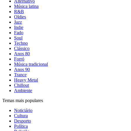
Alternativo
Música latina
R&B
Oldies
Jazz
Indie
Fado
Soul
Techno
Clássico
Anos 80
Forró
Música tradicional
Anos 90
Trance
Heavy Metal
Chillout
Ambiente
Temas mais populares
Noticiário
Cultura
Desporto
Política