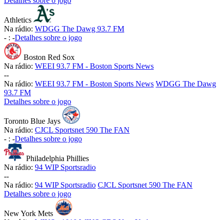
Detalhes sobre o jogo
Athletics
Na rádio:
WDGG The Dawg 93.7 FM
-
:
-
Detalhes sobre o jogo
Boston Red Sox
Na rádio:
WEEI 93.7 FM - Boston Sports News
-
-
Na rádio:
WEEI 93.7 FM - Boston Sports News
WDGG The Dawg
93.7 FM
Detalhes sobre o jogo
Toronto Blue Jays
Na rádio:
CJCL Sportsnet 590 The FAN
-
:
-
Detalhes sobre o jogo
Philadelphia Phillies
Na rádio:
94 WIP Sportsradio
-
-
Na rádio:
94 WIP Sportsradio
CJCL Sportsnet 590 The FAN
Detalhes sobre o jogo
New York Mets