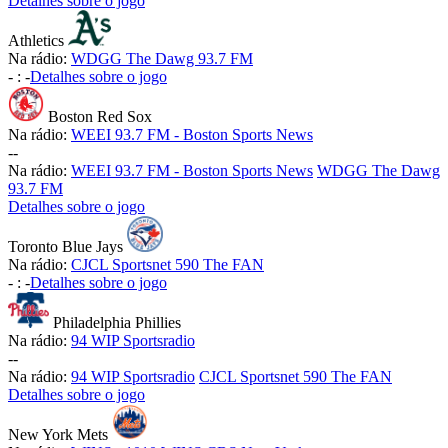
Detalhes sobre o jogo
Athletics
Na rádio:
WDGG The Dawg 93.7 FM
-
:
-
Detalhes sobre o jogo
Boston Red Sox
Na rádio:
WEEI 93.7 FM - Boston Sports News
-
-
Na rádio:
WEEI 93.7 FM - Boston Sports News
WDGG The Dawg
93.7 FM
Detalhes sobre o jogo
Toronto Blue Jays
Na rádio:
CJCL Sportsnet 590 The FAN
-
:
-
Detalhes sobre o jogo
Philadelphia Phillies
Na rádio:
94 WIP Sportsradio
-
-
Na rádio:
94 WIP Sportsradio
CJCL Sportsnet 590 The FAN
Detalhes sobre o jogo
New York Mets