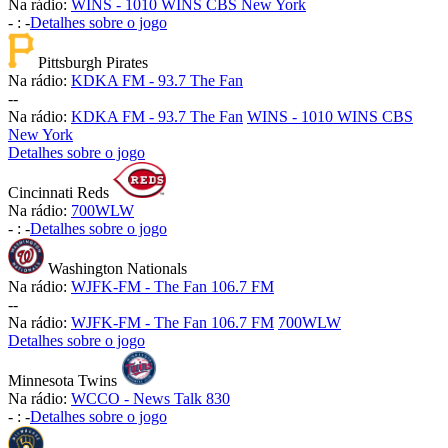
Na rádio:
WINS - 1010 WINS CBS New York
-
:
-
Detalhes sobre o jogo
Pittsburgh Pirates
Na rádio:
KDKA FM - 93.7 The Fan
-
-
Na rádio:
KDKA FM - 93.7 The Fan
WINS - 1010 WINS CBS
New York
Detalhes sobre o jogo
Cincinnati Reds
Na rádio:
700WLW
-
:
-
Detalhes sobre o jogo
Washington Nationals
Na rádio:
WJFK-FM - The Fan 106.7 FM
-
-
Na rádio:
WJFK-FM - The Fan 106.7 FM
700WLW
Detalhes sobre o jogo
Minnesota Twins
Na rádio:
WCCO - News Talk 830
-
:
-
Detalhes sobre o jogo