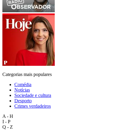
Categorias mais populares
Comédia
Notícias
Sociedade e cultura
Desporto
Crimes verdadeiros
A - H
I - P
Q - Z