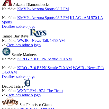
Arizona Diamondbacks
Na rádio:
KMVP - Arizona Sports 98.7 FM
-
-
Na rádio:
KMVP - Arizona Sports 98.7 FM
KLAC - AM 570 LA
Sports
Detalhes sobre o jogo
Tampa Bay Rays
Na rádio:
WWJB - News-Talk 1450 AM
-
:
-
Detalhes sobre o jogo
Seattle Mariners
Na rádio:
KIRO - 710 ESPN Seattle 710 AM
-
-
Na rádio:
KIRO - 710 ESPN Seattle 710 AM
WWJB - News-Talk
1450 AM
Detalhes sobre o jogo
Detroit Tigers
Na rádio:
WXYT-FM - 97.1 The Ticket
-
:
-
Detalhes sobre o jogo
San Francisco Giants