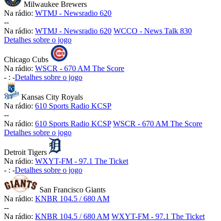
Milwaukee Brewers
Na rádio:
WTMJ - Newsradio 620
-
-
Na rádio:
WTMJ - Newsradio 620
WCCO - News Talk 830
Detalhes sobre o jogo
Chicago Cubs
Na rádio:
WSCR - 670 AM The Score
-
:
-
Detalhes sobre o jogo
Kansas City Royals
Na rádio:
610 Sports Radio KCSP
-
-
Na rádio:
610 Sports Radio KCSP
WSCR - 670 AM The Score
Detalhes sobre o jogo
Detroit Tigers
Na rádio:
WXYT-FM - 97.1 The Ticket
-
:
-
Detalhes sobre o jogo
San Francisco Giants
Na rádio:
KNBR 104.5 / 680 AM
-
-
Na rádio:
KNBR 104.5 / 680 AM
WXYT-FM - 97.1 The Ticket