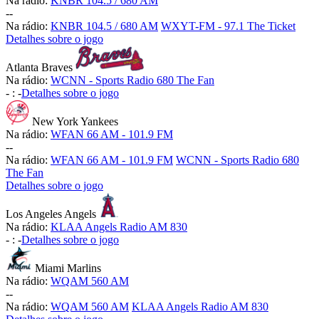
Na rádio:
KNBR 104.5 / 680 AM
-
-
Na rádio:
KNBR 104.5 / 680 AM
WXYT-FM - 97.1 The Ticket
Detalhes sobre o jogo
Atlanta Braves
Na rádio:
WCNN - Sports Radio 680 The Fan
-
:
-
Detalhes sobre o jogo
New York Yankees
Na rádio:
WFAN 66 AM - 101.9 FM
-
-
Na rádio:
WFAN 66 AM - 101.9 FM
WCNN - Sports Radio 680
The Fan
Detalhes sobre o jogo
Los Angeles Angels
Na rádio:
KLAA Angels Radio AM 830
-
:
-
Detalhes sobre o jogo
Miami Marlins
Na rádio:
WQAM 560 AM
-
-
Na rádio:
WQAM 560 AM
KLAA Angels Radio AM 830