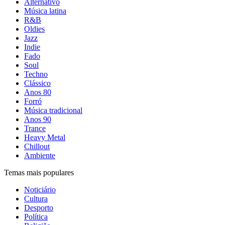
Alternativo
Música latina
R&B
Oldies
Jazz
Indie
Fado
Soul
Techno
Clássico
Anos 80
Forró
Música tradicional
Anos 90
Trance
Heavy Metal
Chillout
Ambiente
Temas mais populares
Noticiário
Cultura
Desporto
Política