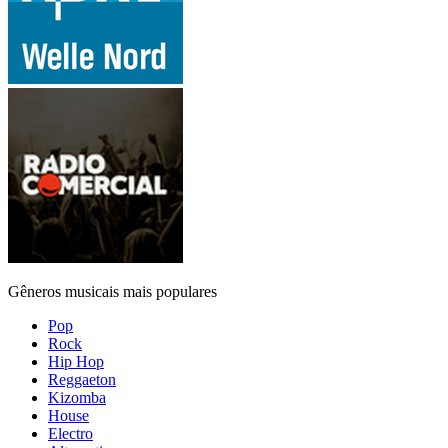
Gêneros musicais mais populares
Pop
Rock
Hip Hop
Reggaeton
Kizomba
House
Electro