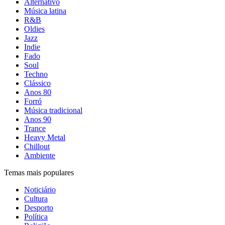
Alternativo
Música latina
R&B
Oldies
Jazz
Indie
Fado
Soul
Techno
Clássico
Anos 80
Forró
Música tradicional
Anos 90
Trance
Heavy Metal
Chillout
Ambiente
Temas mais populares
Noticiário
Cultura
Desporto
Política