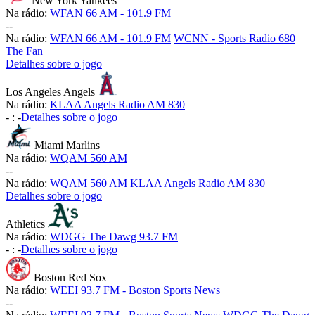
New York Yankees
Na rádio:
WFAN 66 AM - 101.9 FM
-
-
Na rádio:
WFAN 66 AM - 101.9 FM
WCNN - Sports Radio 680
The Fan
Detalhes sobre o jogo
Los Angeles Angels
Na rádio:
KLAA Angels Radio AM 830
-
:
-
Detalhes sobre o jogo
Miami Marlins
Na rádio:
WQAM 560 AM
-
-
Na rádio:
WQAM 560 AM
KLAA Angels Radio AM 830
Detalhes sobre o jogo
Athletics
Na rádio:
WDGG The Dawg 93.7 FM
-
:
-
Detalhes sobre o jogo
Boston Red Sox
Na rádio:
WEEI 93.7 FM - Boston Sports News
-
-