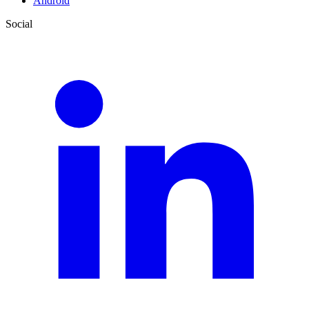
Android
Social