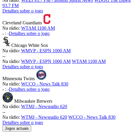
Na rádio:
WEEI 93.7 FM - Boston Sports News
WDGG The Dawg
93.7 FM
Detalhes sobre o jogo
Cleveland Guardians
Na rádio:
WTAM 1100 AM
-
:
-
Detalhes sobre o jogo
Chicago White Sox
Na rádio:
WMVP - ESPN 1000 AM
-
-
Na rádio:
WMVP - ESPN 1000 AM
WTAM 1100 AM
Detalhes sobre o jogo
Minnesota Twins
Na rádio:
WCCO - News Talk 830
-
:
-
Detalhes sobre o jogo
Milwaukee Brewers
Na rádio:
WTMJ - Newsradio 620
-
-
Na rádio:
WTMJ - Newsradio 620
WCCO - News Talk 830
Detalhes sobre o jogo
Jogos actuais