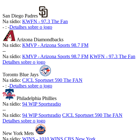
San Diego Padres
Na rádio:
KWFN - 97.3 The Fan
-
:
-
Detalhes sobre o jogo
Arizona Diamondbacks
Na rádio:
KMVP - Arizona Sports 98.7 FM
-
-
Na rádio:
KMVP - Arizona Sports 98.7 FM
KWFN - 97.3 The Fan
Detalhes sobre o jogo
Toronto Blue Jays
Na rádio:
CJCL Sportsnet 590 The FAN
-
:
-
Detalhes sobre o jogo
Philadelphia Phillies
Na rádio:
94 WIP Sportsradio
-
-
Na rádio:
94 WIP Sportsradio
CJCL Sportsnet 590 The FAN
Detalhes sobre o jogo
New York Mets
Na rádio:
WINS - 1010 WINS CBS New York