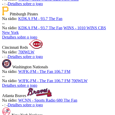
-
:
-
Detalhes sobre o jogo
Pittsburgh Pirates
Na rádio:
KDKA FM - 93.7 The Fan
-
-
Na rádio:
KDKA FM - 93.7 The Fan
WINS - 1010 WINS CBS
New York
Detalhes sobre o jogo
Cincinnati Reds
Na rádio:
700WLW
-
:
-
Detalhes sobre o jogo
Washington Nationals
Na rádio:
WJFK-FM - The Fan 106.7 FM
-
-
Na rádio:
WJFK-FM - The Fan 106.7 FM
700WLW
Detalhes sobre o jogo
Atlanta Braves
Na rádio:
WCNN - Sports Radio 680 The Fan
-
:
-
Detalhes sobre o jogo