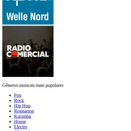
Gêneros musicais mais populares
Pop
Rock
Hip Hop
Reggaeton
Kizomba
House
Electro