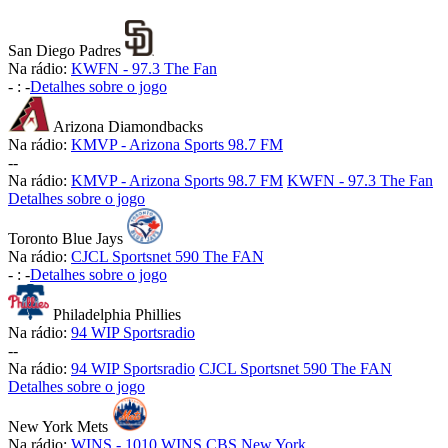
San Diego Padres
Na rádio:
KWFN - 97.3 The Fan
-
:
-
Detalhes sobre o jogo
Arizona Diamondbacks
Na rádio:
KMVP - Arizona Sports 98.7 FM
-
-
Na rádio:
KMVP - Arizona Sports 98.7 FM
KWFN - 97.3 The Fan
Detalhes sobre o jogo
Toronto Blue Jays
Na rádio:
CJCL Sportsnet 590 The FAN
-
:
-
Detalhes sobre o jogo
Philadelphia Phillies
Na rádio:
94 WIP Sportsradio
-
-
Na rádio:
94 WIP Sportsradio
CJCL Sportsnet 590 The FAN
Detalhes sobre o jogo
New York Mets
Na rádio:
WINS - 1010 WINS CBS New York