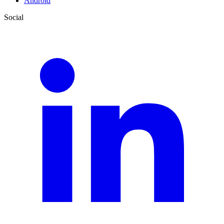
Android
Social