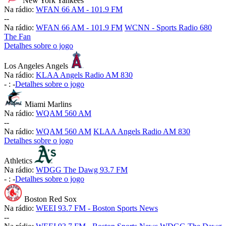
New York Yankees
Na rádio:
WFAN 66 AM - 101.9 FM
-
-
Na rádio:
WFAN 66 AM - 101.9 FM
WCNN - Sports Radio 680
The Fan
Detalhes sobre o jogo
Los Angeles Angels
Na rádio:
KLAA Angels Radio AM 830
-
:
-
Detalhes sobre o jogo
Miami Marlins
Na rádio:
WQAM 560 AM
-
-
Na rádio:
WQAM 560 AM
KLAA Angels Radio AM 830
Detalhes sobre o jogo
Athletics
Na rádio:
WDGG The Dawg 93.7 FM
-
:
-
Detalhes sobre o jogo
Boston Red Sox
Na rádio:
WEEI 93.7 FM - Boston Sports News
-
-