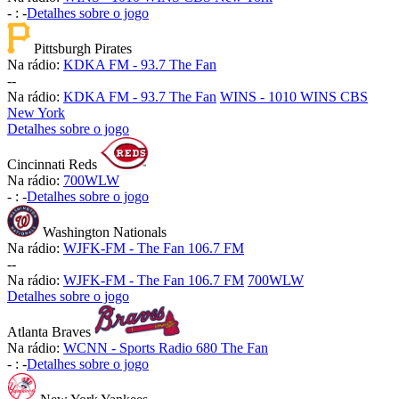
-
:
-
Detalhes sobre o jogo
Pittsburgh Pirates
Na rádio:
KDKA FM - 93.7 The Fan
-
-
Na rádio:
KDKA FM - 93.7 The Fan
WINS - 1010 WINS CBS
New York
Detalhes sobre o jogo
Cincinnati Reds
Na rádio:
700WLW
-
:
-
Detalhes sobre o jogo
Washington Nationals
Na rádio:
WJFK-FM - The Fan 106.7 FM
-
-
Na rádio:
WJFK-FM - The Fan 106.7 FM
700WLW
Detalhes sobre o jogo
Atlanta Braves
Na rádio:
WCNN - Sports Radio 680 The Fan
-
:
-
Detalhes sobre o jogo