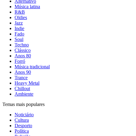
Alternativo
Música latina
R&B
Oldies
Jazz
Indie
Fado
Soul
Techno
Clássico
Anos 80
Forró
Música tradicional
Anos 90
Trance
Heavy Metal
Chillout
Ambiente
Temas mais populares
Noticiário
Cultura
Desporto
Política