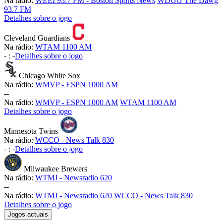
Na rádio:
WEEI 93.7 FM - Boston Sports News
WDGG The Dawg
93.7 FM
Detalhes sobre o jogo
Cleveland Guardians
Na rádio:
WTAM 1100 AM
-
:
-
Detalhes sobre o jogo
Chicago White Sox
Na rádio:
WMVP - ESPN 1000 AM
-
-
Na rádio:
WMVP - ESPN 1000 AM
WTAM 1100 AM
Detalhes sobre o jogo
Minnesota Twins
Na rádio:
WCCO - News Talk 830
-
:
-
Detalhes sobre o jogo
Milwaukee Brewers
Na rádio:
WTMJ - Newsradio 620
-
-
Na rádio:
WTMJ - Newsradio 620
WCCO - News Talk 830
Detalhes sobre o jogo
Jogos actuais