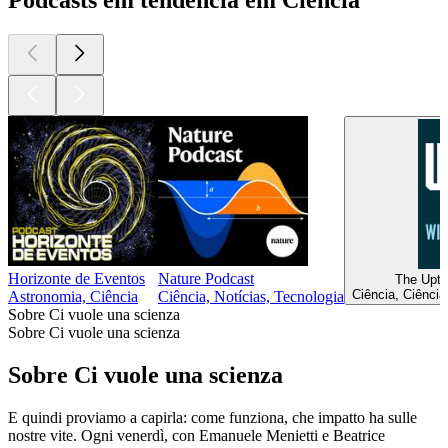
Podcasts em tendência em Ciência
Horizonte de Eventos
Nature Podcast
The Upti
Ciência, Ciência
Astronomia, Ciência
Ciência, Notícias, Tecnologia
Sobre Ci vuole una scienza
Sobre Ci vuole una scienza
Sobre Ci vuole una scienza
E quindi proviamo a capirla: come funziona, che impatto ha sulle
nostre vite. Ogni venerdì, con Emanuele Menietti e Beatrice