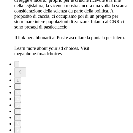
di legge è incerto, proprio per le critiche ricevute e la fine
della legislatura, la vicenda mostra ancora una volta la scarsa
considerazione della scienza da parte della politica. A
proposito di caccia, ci occupiamo poi di un progetto per
sterminare intere popolazioni di zanzare. Intanto al CNR ci
sono presagi di pasticciaccio.
⁠⁠⁠⁠⁠⁠⁠⁠Il link per abbonarti al Post e ascoltare la puntata per intero. ⁠⁠⁠
Learn more about your ad choices. Visit
megaphone.fm/adchoices
1
2
3
4
5
6
7
8
9