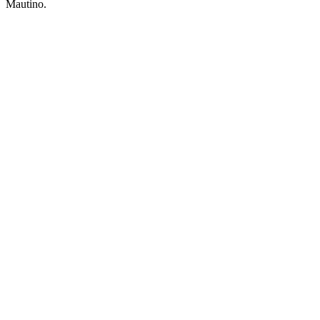
Mautino.
Sítio Web de podcast