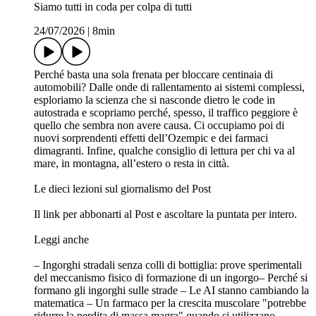
Siamo tutti in coda per colpa di tutti
24/07/2026
|
8min
Perché basta una sola frenata per bloccare centinaia di
automobili? Dalle onde di rallentamento ai sistemi complessi,
esploriamo la scienza che si nasconde dietro le code in
autostrada e scopriamo perché, spesso, il traffico peggiore è
quello che sembra non avere causa. Ci occupiamo poi di
nuovi sorprendenti effetti dell’Ozempic e dei farmaci
dimagranti. Infine, qualche consiglio di lettura per chi va al
mare, in montagna, all’estero o resta in città.
Le dieci lezioni sul giornalismo del Post
⁠⁠⁠⁠⁠⁠⁠⁠⁠⁠Il link per abbonarti al Post e ascoltare la puntata per intero. ⁠⁠⁠⁠
Leggi anche
– Ingorghi stradali senza colli di bottiglia: prove sperimentali
del meccanismo fisico di formazione di un ingorgo– Perché si
formano gli ingorghi sulle strade – Le AI stanno cambiando la
matematica – Un farmaco per la crescita muscolare "potrebbe
ridurre la perdita di massa magra" quando si utilizzano