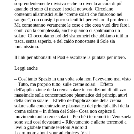
sorprendentemente divisivo e che lo diventa ancora di più
quando ci sono di mezzo i social network. Circolano
contenuti allarmistici sulle “creme solari che finiscono nel
sangue”, con consigli poco scientifici per evitare il problema.
Ma come stanno veramente le cose e che cosa vuol dire fare i
conti con la complessità, anche quando ci spalmiamo un
solare. Ci occupiamo poi dei sismometri che abbiamo tutti in
tasca, senza saperlo, e del caldo nonostante il Sole sia
lontanissimo.
⁠⁠⁠⁠⁠⁠⁠⁠⁠Il link per abbonarti al Post e ascoltare la puntata per intero. ⁠⁠⁠
Leggi anche
– Così tanto Spazio in una volta sola non l’avevamo mai visto
– Tutto, ma proprio tutto, sulle creme solari – Effetto
dell'applicazione della crema solare in condizioni di utilizzo
massimale sulla concentrazione plasmatica dei principi attivi
della crema solare – Effetto dell'applicazione della crema
solare sulla concentrazione plasmatica dei principi attivi della
crema solare – In difesa del Sole– Cosa non capisce il
movimento anti-creme solari – Perché i terremoti in Venezuela
sono stati così devastanti – Rilevamento e allerta terremoti a
livello globale tramite telefoni Android
Learn more about your ad choices. Visit