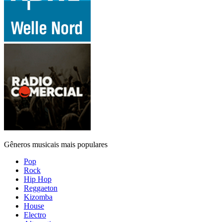
Gêneros musicais mais populares
Pop
Rock
Hip Hop
Reggaeton
Kizomba
House
Electro