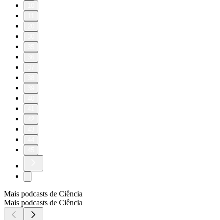
10
11
20
30
35
36
37
38
39
40
41
42
43
44
45
Mais podcasts de Ciência
Mais podcasts de Ciência