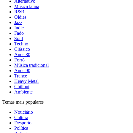
Alternativo
Música latina
R&B
Oldies
Jazz
Indie
Fado
Soul
Techno
Clássico
Anos 80
Forró
Música tradicional
Anos 90
Trance
Heavy Metal
Chillout
Ambiente
Temas mais populares
Noticiário
Cultura
Desporto
Política