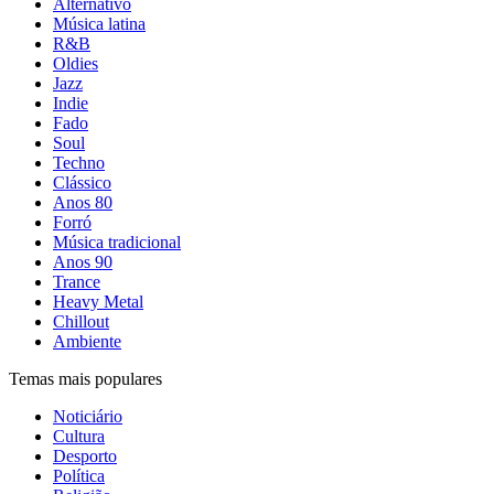
Alternativo
Música latina
R&B
Oldies
Jazz
Indie
Fado
Soul
Techno
Clássico
Anos 80
Forró
Música tradicional
Anos 90
Trance
Heavy Metal
Chillout
Ambiente
Temas mais populares
Noticiário
Cultura
Desporto
Política