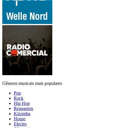
Gêneros musicais mais populares
Pop
Rock
Hip Hop
Reggaeton
Kizomba
House
Electro