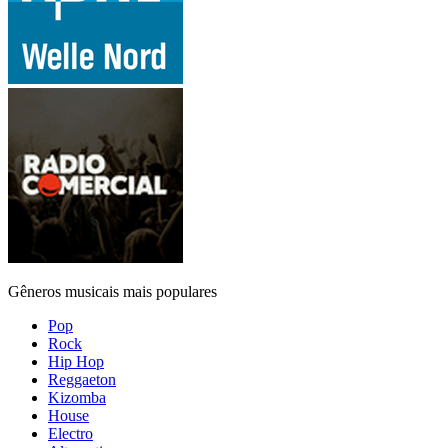
Gêneros musicais mais populares
Pop
Rock
Hip Hop
Reggaeton
Kizomba
House
Electro