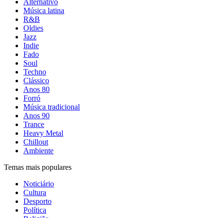
Alternativo
Música latina
R&B
Oldies
Jazz
Indie
Fado
Soul
Techno
Clássico
Anos 80
Forró
Música tradicional
Anos 90
Trance
Heavy Metal
Chillout
Ambiente
Temas mais populares
Noticiário
Cultura
Desporto
Política