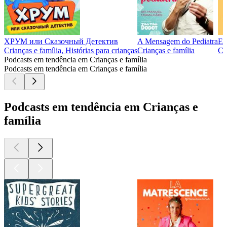
ХРУМ или Сказочный Детектив
A Mensagem do Pediatra
Er
Crianças e família, Histórias para crianças
Crianças e família
Cr
Podcasts em tendência em Crianças e família
Podcasts em tendência em Crianças e família
Podcasts em tendência em Crianças e
família