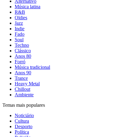
Alternativo
Música latina
R&B
Oldies
Jazz
Indie
Fado
Soul
Techno
Clássico
Anos 80
Forró
Música tradicional
Anos 90
Trance
Heavy Metal
Chillout
Ambiente
Temas mais populares
Noticiário
Cultura
Desporto
Política