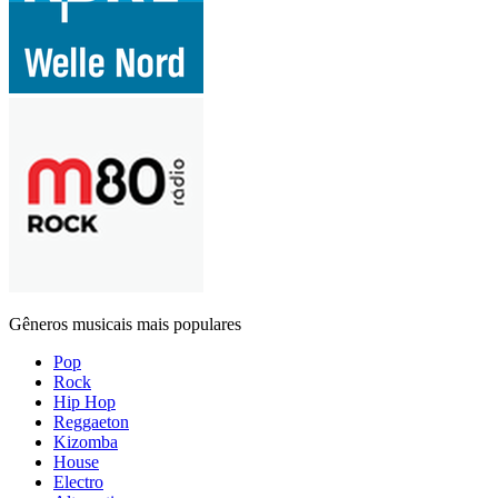
Gêneros musicais mais populares
Pop
Rock
Hip Hop
Reggaeton
Kizomba
House
Electro