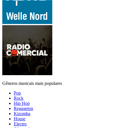
Gêneros musicais mais populares
Pop
Rock
Hip Hop
Reggaeton
Kizomba
House
Electro