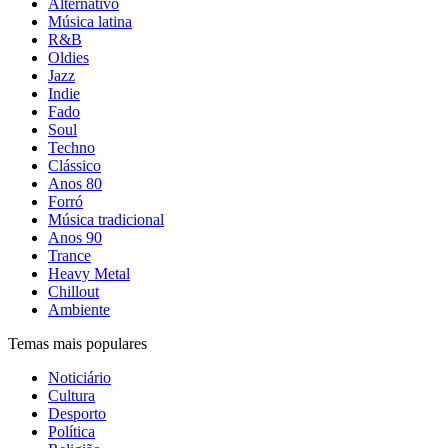
Alternativo
Música latina
R&B
Oldies
Jazz
Indie
Fado
Soul
Techno
Clássico
Anos 80
Forró
Música tradicional
Anos 90
Trance
Heavy Metal
Chillout
Ambiente
Temas mais populares
Noticiário
Cultura
Desporto
Política