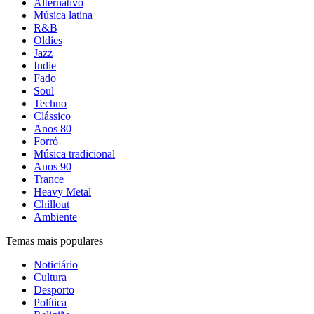
Alternativo
Música latina
R&B
Oldies
Jazz
Indie
Fado
Soul
Techno
Clássico
Anos 80
Forró
Música tradicional
Anos 90
Trance
Heavy Metal
Chillout
Ambiente
Temas mais populares
Noticiário
Cultura
Desporto
Política