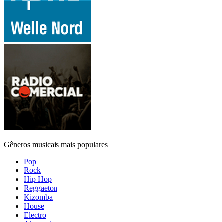
Gêneros musicais mais populares
Pop
Rock
Hip Hop
Reggaeton
Kizomba
House
Electro