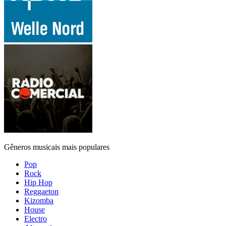
Gêneros musicais mais populares
Pop
Rock
Hip Hop
Reggaeton
Kizomba
House
Electro