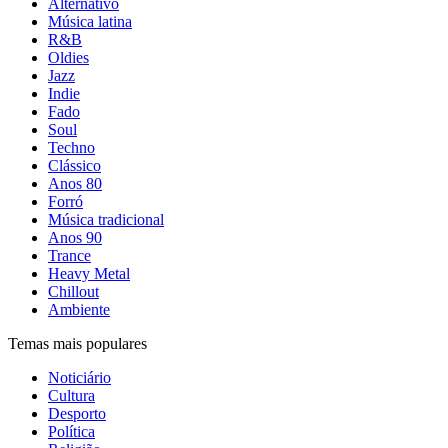
Alternativo
Música latina
R&B
Oldies
Jazz
Indie
Fado
Soul
Techno
Clássico
Anos 80
Forró
Música tradicional
Anos 90
Trance
Heavy Metal
Chillout
Ambiente
Temas mais populares
Noticiário
Cultura
Desporto
Política