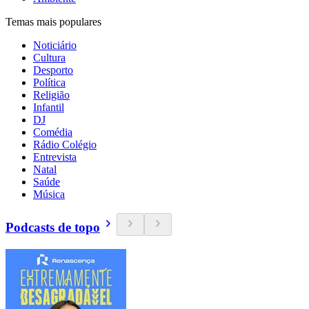
Temas mais populares
Noticiário
Cultura
Desporto
Política
Religião
Infantil
DJ
Comédia
Rádio Colégio
Entrevista
Natal
Saúde
Música
Podcasts de topo