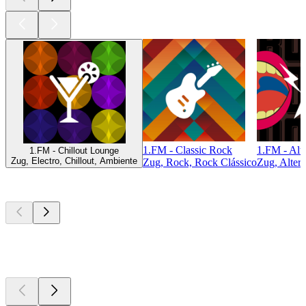
1.FM - Classic Rock
1.FM - Alt
1.FM - Chillout Lounge
Zug, Electro, Chillout, Ambiente
Zug, Rock, Rock Clássico
Zug, Alter
Podcasts de
topo
Podcasts de
topo
Podcasts de
topo