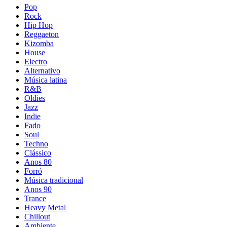
Pop
Rock
Hip Hop
Reggaeton
Kizomba
House
Electro
Alternativo
Música latina
R&B
Oldies
Jazz
Indie
Fado
Soul
Techno
Clássico
Anos 80
Forró
Música tradicional
Anos 90
Trance
Heavy Metal
Chillout
Ambiente