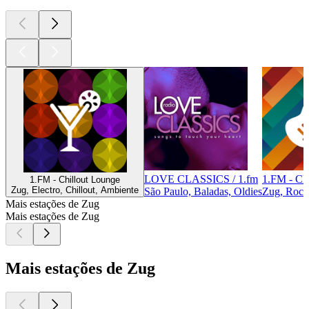
LOVE CLASSICS / 1.fm
1.FM - Cl
1.FM - Chillout Lounge
Zug, Electro, Chillout, Ambiente
São Paulo, Baladas, Oldies
Zug, Rock
Mais estações de Zug
Mais estações de Zug
Mais estações de Zug