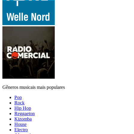
Gêneros musicais mais populares
Pop
Rock
Hip Hop
Reggaeton
Kizomba
House
Electro