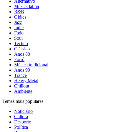
Alternativo
Música latina
R&B
Oldies
Jazz
Indie
Fado
Soul
Techno
Clássico
Anos 80
Forró
Música tradicional
Anos 90
Trance
Heavy Metal
Chillout
Ambiente
Temas mais populares
Noticiário
Cultura
Desporto
Política