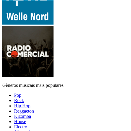
Gêneros musicais mais populares
Pop
Rock
Hip Hop
Reggaeton
Kizomba
House
Electro