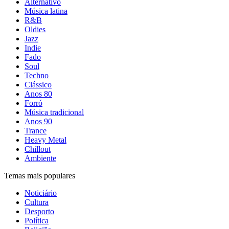
Alternativo
Música latina
R&B
Oldies
Jazz
Indie
Fado
Soul
Techno
Clássico
Anos 80
Forró
Música tradicional
Anos 90
Trance
Heavy Metal
Chillout
Ambiente
Temas mais populares
Noticiário
Cultura
Desporto
Política