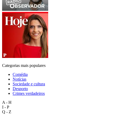
Categorias mais populares
Comédia
Notícias
Sociedade e cultura
Desporto
Crimes verdadeiros
A - H
I - P
Q - Z