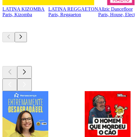
LATINA KIZOMBA
LATINA REGGAETON
Allzic Dancefloor
Paris, Kizomba
Paris, Reggaeton
Paris, House, Electr
Podcasts de
topo
Podcasts de
topo
Podcasts de
topo