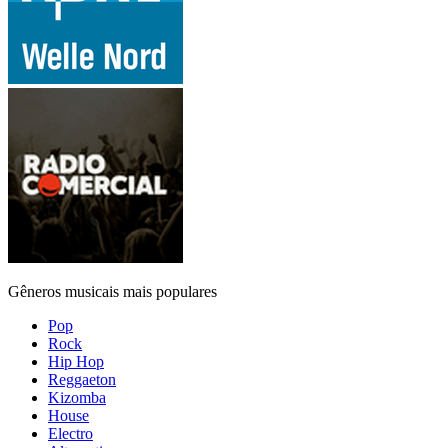
Gêneros musicais mais populares
Pop
Rock
Hip Hop
Reggaeton
Kizomba
House
Electro