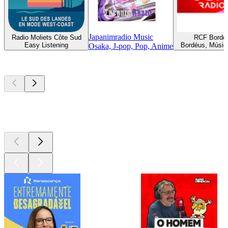
Japanimradio Music
Radio Moliets Côte Sud
RCF Borde
Easy Listening
Bordéus, Música
Osaka, J-pop, Pop, Anime
Podcasts de
topo
Podcasts de
topo
Podcasts de
topo