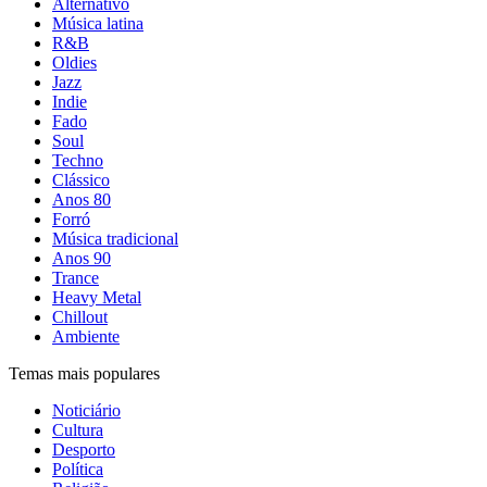
Alternativo
Música latina
R&B
Oldies
Jazz
Indie
Fado
Soul
Techno
Clássico
Anos 80
Forró
Música tradicional
Anos 90
Trance
Heavy Metal
Chillout
Ambiente
Temas mais populares
Noticiário
Cultura
Desporto
Política