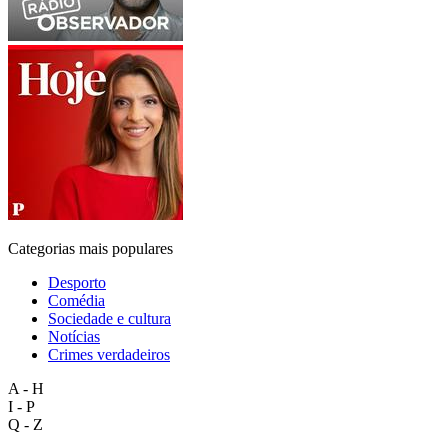
Categorias mais populares
Desporto
Comédia
Sociedade e cultura
Notícias
Crimes verdadeiros
A - H
I - P
Q - Z