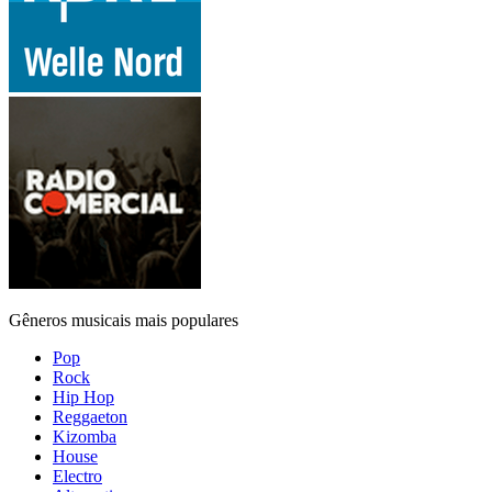
Gêneros musicais mais populares
Pop
Rock
Hip Hop
Reggaeton
Kizomba
House
Electro