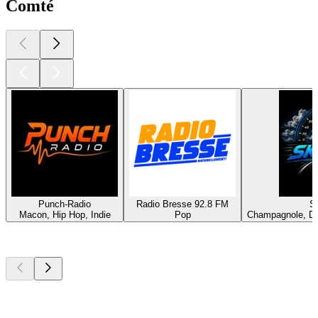
Comté
Punch-Radio
Radio Bresse 92.8 FM
S
Macon, Hip Hop, Indie
Pop
Champagnole, Da
Podcasts de
topo
Podcasts de
topo
Podcasts de
topo