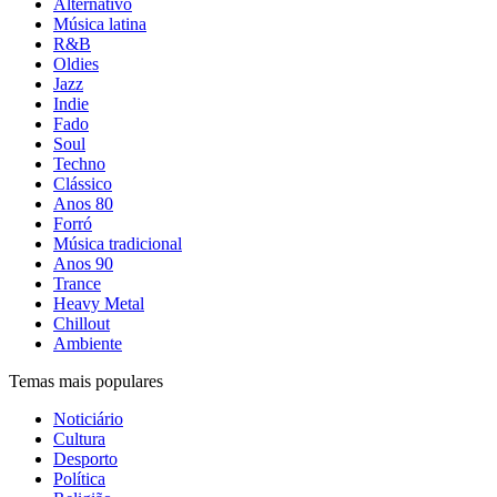
Alternativo
Música latina
R&B
Oldies
Jazz
Indie
Fado
Soul
Techno
Clássico
Anos 80
Forró
Música tradicional
Anos 90
Trance
Heavy Metal
Chillout
Ambiente
Temas mais populares
Noticiário
Cultura
Desporto
Política