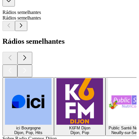
Rádios semelhantes
Rádios semelhantes
Rádios semelhantes
ici Bourgogne
K6FM Dijon
Public Santé Nut
Dijon, Pop, Hits
Dijon, Pop
Neuilly-sur-Sei
Sobre Radio Campus Dijon