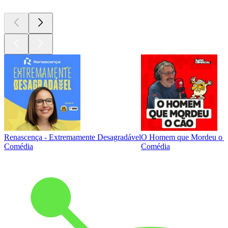
Renascença - Extremamente Desagradável
O Homem que Mordeu o 
Comédia
Comédia