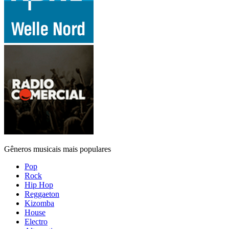
Gêneros musicais mais populares
Pop
Rock
Hip Hop
Reggaeton
Kizomba
House
Electro