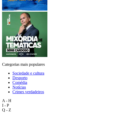
Categorias mais populares
Sociedade e cultura
Desporto
Comédia
Notícias
Crimes verdadeiros
A - H
I - P
Q - Z