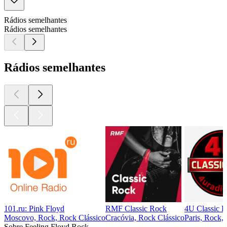
Rádios semelhantes
Rádios semelhantes
Rádios semelhantes
101.ru: Pink Floyd
RMF Classic Rock
4U Classic 
Moscovo, Rock, Rock Clássico
Cracóvia, Rock Clássico
Paris, Rock,
Sobre Feeling Floyd Rock