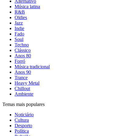
Alternativo
Música latina
R&B
Oldies
Jazz
Indie
Fado
Soul
Techno
Clássico
Anos 80
Forró
Música tradicional
Anos 90
Trance
Heavy Metal
Chillout
Ambiente
Temas mais populares
Noticiário
Cultura
Desporto
Política