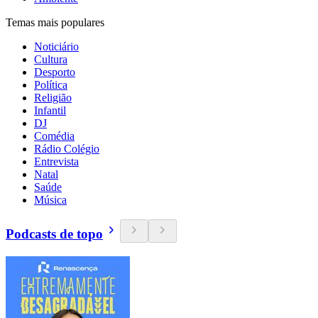
Temas mais populares
Noticiário
Cultura
Desporto
Política
Religião
Infantil
DJ
Comédia
Rádio Colégio
Entrevista
Natal
Saúde
Música
Podcasts de topo