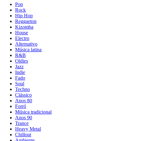
Pop
Rock
Hip Hop
Reggaeton
Kizomba
House
Electro
Alternativo
Música latina
R&B
Oldies
Jazz
Indie
Fado
Soul
Techno
Clássico
Anos 80
Forró
Música tradicional
Anos 90
Trance
Heavy Metal
Chillout
Ambiente