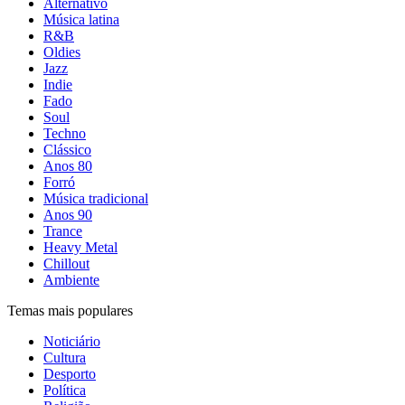
Alternativo
Música latina
R&B
Oldies
Jazz
Indie
Fado
Soul
Techno
Clássico
Anos 80
Forró
Música tradicional
Anos 90
Trance
Heavy Metal
Chillout
Ambiente
Temas mais populares
Noticiário
Cultura
Desporto
Política