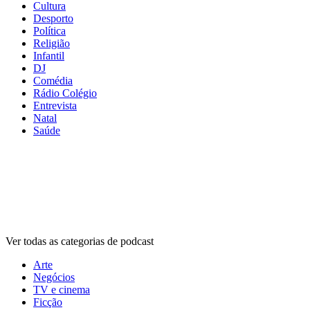
Cultura
Desporto
Política
Religião
Infantil
DJ
Comédia
Rádio Colégio
Entrevista
Natal
Saúde
Categorias de
podcasts
Categorias de
podcasts
Categorias de
podcasts
Ver todas as categorias de podcast
Arte
Negócios
TV e cinema
Ficção