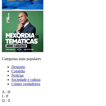
Categorias mais populares
Desporto
Comédia
Notícias
Sociedade e cultura
Crimes verdadeiros
A - H
I - P
Q - Z