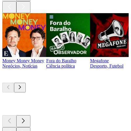
Money Money Money
Fora do Baralho
Megafone
Negócios, Notícias
Ciência política
Desporto, Futebol
Novo e
notável
Novo e
notável
Novo e
notável