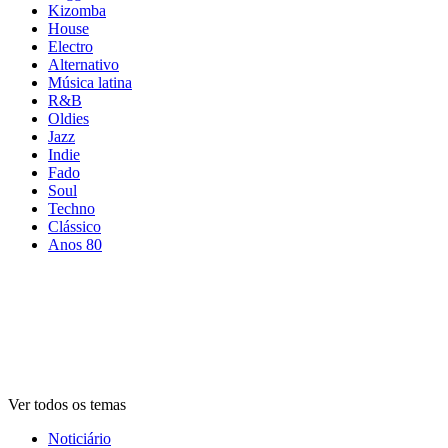
Kizomba
House
Electro
Alternativo
Música latina
R&B
Oldies
Jazz
Indie
Fado
Soul
Techno
Clássico
Anos 80
Rádios por
tema
Rádios por
tema
Rádios por
tema
Ver todos os temas
Noticiário