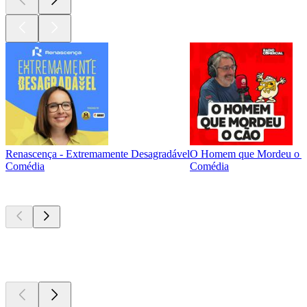
Renascença - Extremamente Desagradável
O Homem que Mordeu o 
Comédia
Comédia
Atualmente
popular
Atualmente
popular
Atualmente
popular