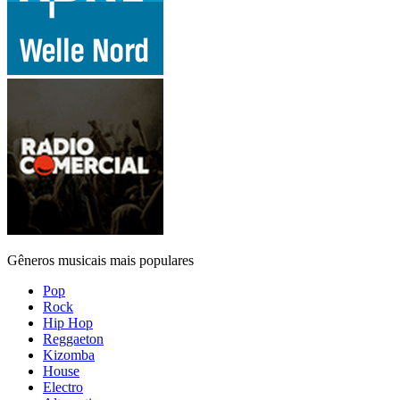
Gêneros musicais mais populares
Pop
Rock
Hip Hop
Reggaeton
Kizomba
House
Electro