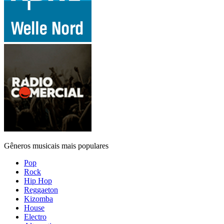
Gêneros musicais mais populares
Pop
Rock
Hip Hop
Reggaeton
Kizomba
House
Electro