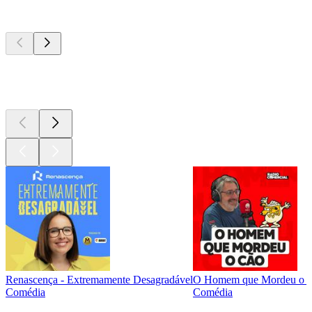
Podcasts de
topo
Podcasts de
topo
Podcasts de
topo
Renascença - Extremamente Desagradável
O Homem que Mordeu o 
Comédia
Comédia