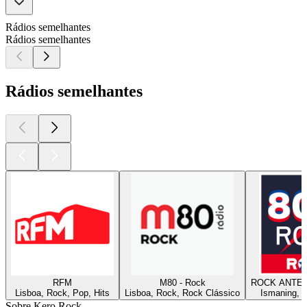
Rádios semelhantes
Rádios semelhantes
Rádios semelhantes
RFM
M80 - Rock
ROCK ANTENN
Lisboa, Rock, Pop, Hits
Lisboa, Rock, Rock Clássico
Ismaning, 
Sobre Kero Rock