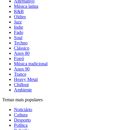
Alternativo
Música latina
R&B
Oldies
Jazz
Indie
Fado
Soul
Techno
Clássico
Anos 80
Forró
Música tradicional
Anos 90
Trance
Heavy Metal
Chillout
Ambiente
Temas mais populares
Noticiário
Cultura
Desporto
Política