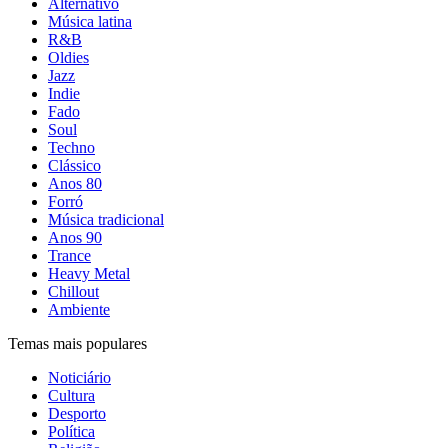
Alternativo
Música latina
R&B
Oldies
Jazz
Indie
Fado
Soul
Techno
Clássico
Anos 80
Forró
Música tradicional
Anos 90
Trance
Heavy Metal
Chillout
Ambiente
Temas mais populares
Noticiário
Cultura
Desporto
Política