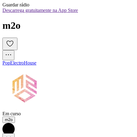
Guardar rádio
Descarrega gratuitamente na App Store
m2o
Pop
Electro
House
Em curso
m2o