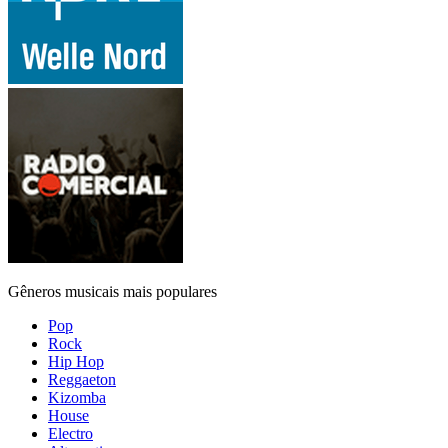
Gêneros musicais mais populares
Pop
Rock
Hip Hop
Reggaeton
Kizomba
House
Electro