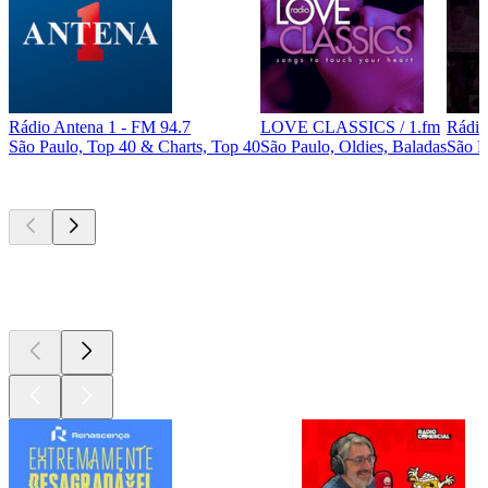
Rádio Antena 1 - FM 94.7
LOVE CLASSICS / 1.fm
Rádio
São Paulo, Top 40 & Charts, Top 40
São Paulo, Oldies, Baladas
São P
Podcasts de
topo
Podcasts de
topo
Podcasts de
topo