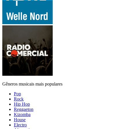
Gêneros musicais mais populares
Pop
Rock
Hip Hop
Reggaeton
Kizomba
House
Electro