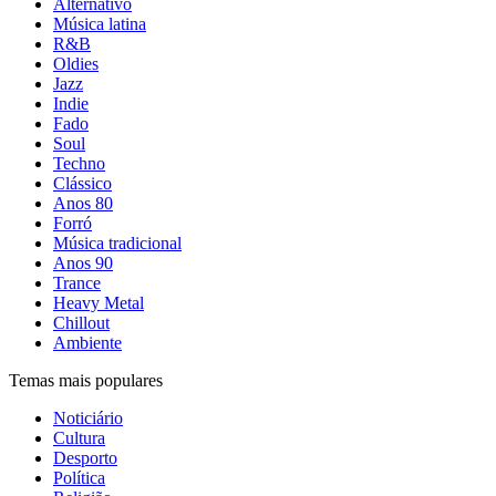
Alternativo
Música latina
R&B
Oldies
Jazz
Indie
Fado
Soul
Techno
Clássico
Anos 80
Forró
Música tradicional
Anos 90
Trance
Heavy Metal
Chillout
Ambiente
Temas mais populares
Noticiário
Cultura
Desporto
Política