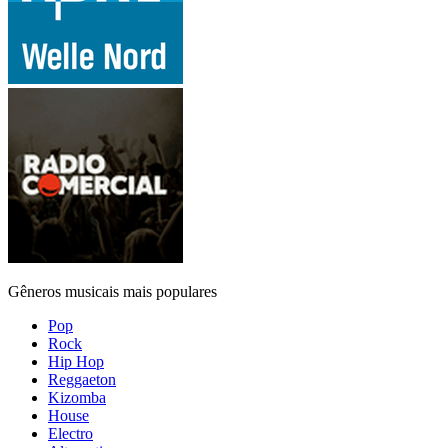
Gêneros musicais mais populares
Pop
Rock
Hip Hop
Reggaeton
Kizomba
House
Electro