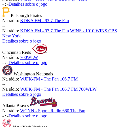
-
:
-
Detalhes sobre o jogo
Pittsburgh Pirates
Na rádio:
KDKA FM - 93.7 The Fan
-
-
Na rádio:
KDKA FM - 93.7 The Fan
WINS - 1010 WINS CBS
New York
Detalhes sobre o jogo
Cincinnati Reds
Na rádio:
700WLW
-
:
-
Detalhes sobre o jogo
Washington Nationals
Na rádio:
WJFK-FM - The Fan 106.7 FM
-
-
Na rádio:
WJFK-FM - The Fan 106.7 FM
700WLW
Detalhes sobre o jogo
Atlanta Braves
Na rádio:
WCNN - Sports Radio 680 The Fan
-
:
-
Detalhes sobre o jogo