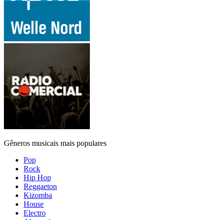
Gêneros musicais mais populares
Pop
Rock
Hip Hop
Reggaeton
Kizomba
House
Electro