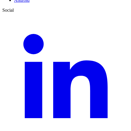
Android
Social