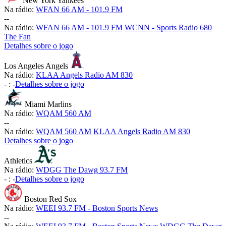
New York Yankees
Na rádio:
WFAN 66 AM - 101.9 FM
-
-
Na rádio:
WFAN 66 AM - 101.9 FM
WCNN - Sports Radio 680
The Fan
Detalhes sobre o jogo
Los Angeles Angels
Na rádio:
KLAA Angels Radio AM 830
-
:
-
Detalhes sobre o jogo
Miami Marlins
Na rádio:
WQAM 560 AM
-
-
Na rádio:
WQAM 560 AM
KLAA Angels Radio AM 830
Detalhes sobre o jogo
Athletics
Na rádio:
WDGG The Dawg 93.7 FM
-
:
-
Detalhes sobre o jogo
Boston Red Sox
Na rádio:
WEEI 93.7 FM - Boston Sports News
-
-