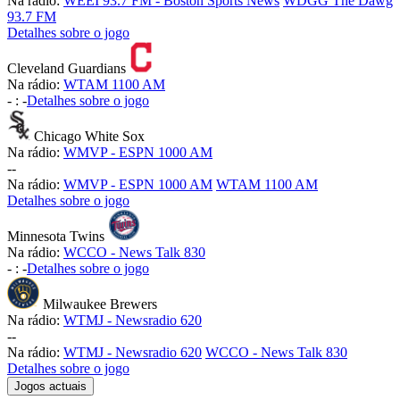
Na rádio:
WEEI 93.7 FM - Boston Sports News
WDGG The Dawg
93.7 FM
Detalhes sobre o jogo
Cleveland Guardians
Na rádio:
WTAM 1100 AM
-
:
-
Detalhes sobre o jogo
Chicago White Sox
Na rádio:
WMVP - ESPN 1000 AM
-
-
Na rádio:
WMVP - ESPN 1000 AM
WTAM 1100 AM
Detalhes sobre o jogo
Minnesota Twins
Na rádio:
WCCO - News Talk 830
-
:
-
Detalhes sobre o jogo
Milwaukee Brewers
Na rádio:
WTMJ - Newsradio 620
-
-
Na rádio:
WTMJ - Newsradio 620
WCCO - News Talk 830
Detalhes sobre o jogo
Jogos actuais