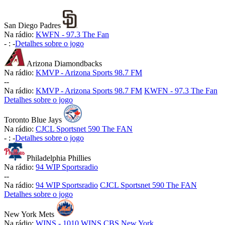
San Diego Padres
Na rádio:
KWFN - 97.3 The Fan
-
:
-
Detalhes sobre o jogo
Arizona Diamondbacks
Na rádio:
KMVP - Arizona Sports 98.7 FM
-
-
Na rádio:
KMVP - Arizona Sports 98.7 FM
KWFN - 97.3 The Fan
Detalhes sobre o jogo
Toronto Blue Jays
Na rádio:
CJCL Sportsnet 590 The FAN
-
:
-
Detalhes sobre o jogo
Philadelphia Phillies
Na rádio:
94 WIP Sportsradio
-
-
Na rádio:
94 WIP Sportsradio
CJCL Sportsnet 590 The FAN
Detalhes sobre o jogo
New York Mets
Na rádio:
WINS - 1010 WINS CBS New York