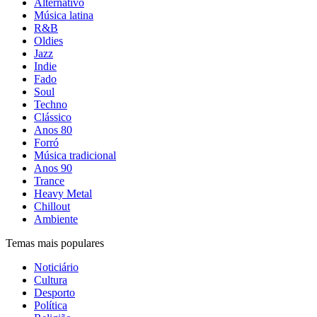
Alternativo
Música latina
R&B
Oldies
Jazz
Indie
Fado
Soul
Techno
Clássico
Anos 80
Forró
Música tradicional
Anos 90
Trance
Heavy Metal
Chillout
Ambiente
Temas mais populares
Noticiário
Cultura
Desporto
Política