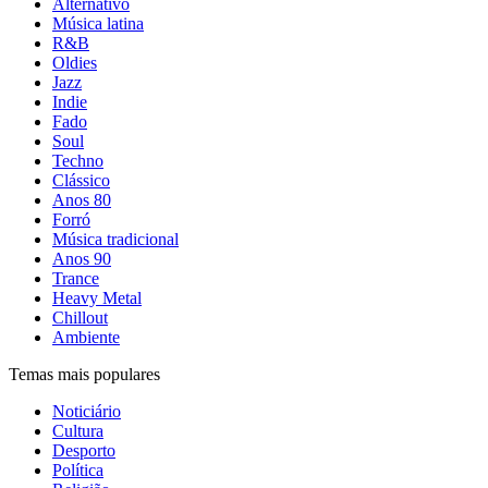
Alternativo
Música latina
R&B
Oldies
Jazz
Indie
Fado
Soul
Techno
Clássico
Anos 80
Forró
Música tradicional
Anos 90
Trance
Heavy Metal
Chillout
Ambiente
Temas mais populares
Noticiário
Cultura
Desporto
Política