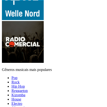
Gêneros musicais mais populares
Pop
Rock
Hip Hop
Reggaeton
Kizomba
House
Electro