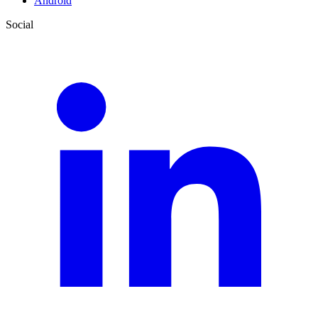
Android
Social