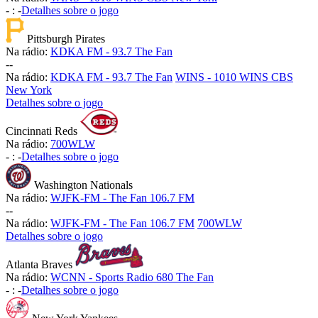
-
:
-
Detalhes sobre o jogo
Pittsburgh Pirates
Na rádio:
KDKA FM - 93.7 The Fan
-
-
Na rádio:
KDKA FM - 93.7 The Fan
WINS - 1010 WINS CBS
New York
Detalhes sobre o jogo
Cincinnati Reds
Na rádio:
700WLW
-
:
-
Detalhes sobre o jogo
Washington Nationals
Na rádio:
WJFK-FM - The Fan 106.7 FM
-
-
Na rádio:
WJFK-FM - The Fan 106.7 FM
700WLW
Detalhes sobre o jogo
Atlanta Braves
Na rádio:
WCNN - Sports Radio 680 The Fan
-
:
-
Detalhes sobre o jogo