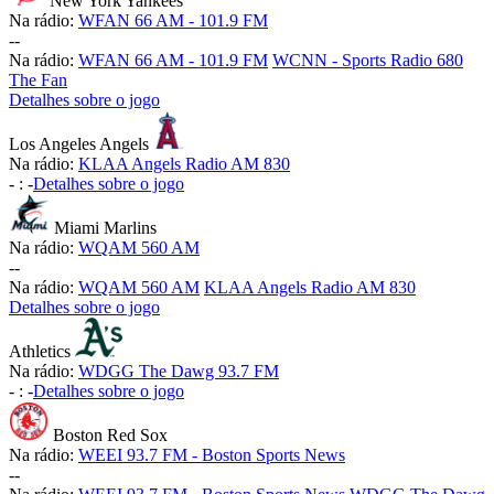
New York Yankees
Na rádio:
WFAN 66 AM - 101.9 FM
-
-
Na rádio:
WFAN 66 AM - 101.9 FM
WCNN - Sports Radio 680
The Fan
Detalhes sobre o jogo
Los Angeles Angels
Na rádio:
KLAA Angels Radio AM 830
-
:
-
Detalhes sobre o jogo
Miami Marlins
Na rádio:
WQAM 560 AM
-
-
Na rádio:
WQAM 560 AM
KLAA Angels Radio AM 830
Detalhes sobre o jogo
Athletics
Na rádio:
WDGG The Dawg 93.7 FM
-
:
-
Detalhes sobre o jogo
Boston Red Sox
Na rádio:
WEEI 93.7 FM - Boston Sports News
-
-