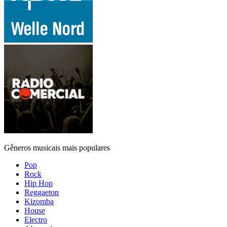
Gêneros musicais mais populares
Pop
Rock
Hip Hop
Reggaeton
Kizomba
House
Electro