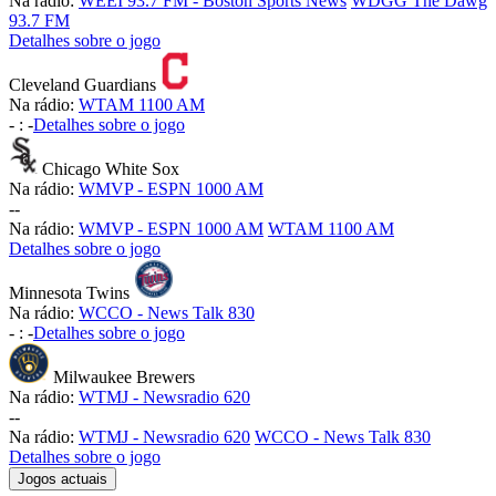
Na rádio:
WEEI 93.7 FM - Boston Sports News
WDGG The Dawg
93.7 FM
Detalhes sobre o jogo
Cleveland Guardians
Na rádio:
WTAM 1100 AM
-
:
-
Detalhes sobre o jogo
Chicago White Sox
Na rádio:
WMVP - ESPN 1000 AM
-
-
Na rádio:
WMVP - ESPN 1000 AM
WTAM 1100 AM
Detalhes sobre o jogo
Minnesota Twins
Na rádio:
WCCO - News Talk 830
-
:
-
Detalhes sobre o jogo
Milwaukee Brewers
Na rádio:
WTMJ - Newsradio 620
-
-
Na rádio:
WTMJ - Newsradio 620
WCCO - News Talk 830
Detalhes sobre o jogo
Jogos actuais