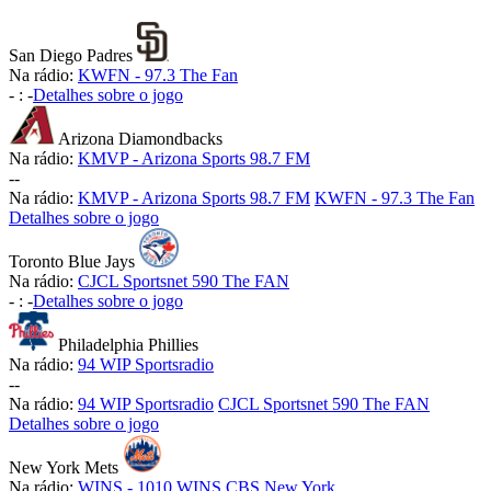
San Diego Padres
Na rádio:
KWFN - 97.3 The Fan
-
:
-
Detalhes sobre o jogo
Arizona Diamondbacks
Na rádio:
KMVP - Arizona Sports 98.7 FM
-
-
Na rádio:
KMVP - Arizona Sports 98.7 FM
KWFN - 97.3 The Fan
Detalhes sobre o jogo
Toronto Blue Jays
Na rádio:
CJCL Sportsnet 590 The FAN
-
:
-
Detalhes sobre o jogo
Philadelphia Phillies
Na rádio:
94 WIP Sportsradio
-
-
Na rádio:
94 WIP Sportsradio
CJCL Sportsnet 590 The FAN
Detalhes sobre o jogo
New York Mets
Na rádio:
WINS - 1010 WINS CBS New York