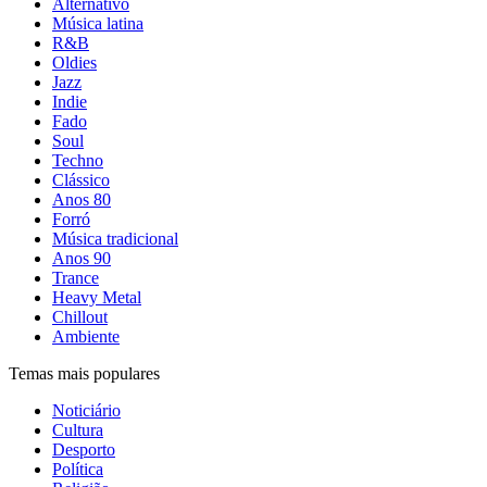
Alternativo
Música latina
R&B
Oldies
Jazz
Indie
Fado
Soul
Techno
Clássico
Anos 80
Forró
Música tradicional
Anos 90
Trance
Heavy Metal
Chillout
Ambiente
Temas mais populares
Noticiário
Cultura
Desporto
Política