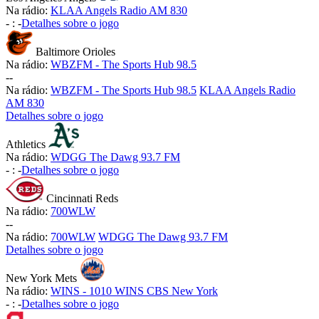
Na rádio:
KLAA Angels Radio AM 830
-
:
-
Detalhes sobre o jogo
Baltimore Orioles
Na rádio:
WBZFM - The Sports Hub 98.5
-
-
Na rádio:
WBZFM - The Sports Hub 98.5
KLAA Angels Radio
AM 830
Detalhes sobre o jogo
Athletics
Na rádio:
WDGG The Dawg 93.7 FM
-
:
-
Detalhes sobre o jogo
Cincinnati Reds
Na rádio:
700WLW
-
-
Na rádio:
700WLW
WDGG The Dawg 93.7 FM
Detalhes sobre o jogo
New York Mets
Na rádio:
WINS - 1010 WINS CBS New York
-
:
-
Detalhes sobre o jogo