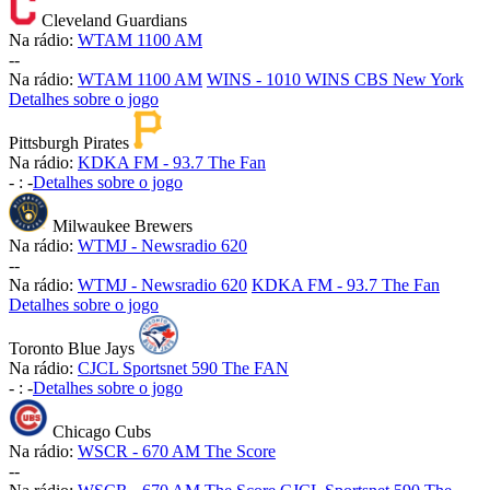
Cleveland Guardians
Na rádio:
WTAM 1100 AM
-
-
Na rádio:
WTAM 1100 AM
WINS - 1010 WINS CBS New York
Detalhes sobre o jogo
Pittsburgh Pirates
Na rádio:
KDKA FM - 93.7 The Fan
-
:
-
Detalhes sobre o jogo
Milwaukee Brewers
Na rádio:
WTMJ - Newsradio 620
-
-
Na rádio:
WTMJ - Newsradio 620
KDKA FM - 93.7 The Fan
Detalhes sobre o jogo
Toronto Blue Jays
Na rádio:
CJCL Sportsnet 590 The FAN
-
:
-
Detalhes sobre o jogo
Chicago Cubs
Na rádio:
WSCR - 670 AM The Score
-
-