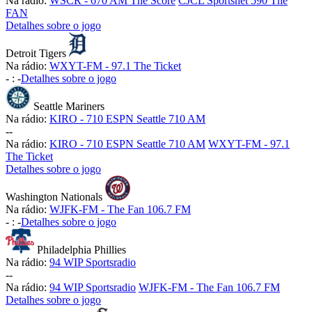
Na rádio:
WSCR - 670 AM The Score
CJCL Sportsnet 590 The
FAN
Detalhes sobre o jogo
Detroit Tigers
Na rádio:
WXYT-FM - 97.1 The Ticket
-
:
-
Detalhes sobre o jogo
Seattle Mariners
Na rádio:
KIRO - 710 ESPN Seattle 710 AM
-
-
Na rádio:
KIRO - 710 ESPN Seattle 710 AM
WXYT-FM - 97.1
The Ticket
Detalhes sobre o jogo
Washington Nationals
Na rádio:
WJFK-FM - The Fan 106.7 FM
-
:
-
Detalhes sobre o jogo
Philadelphia Phillies
Na rádio:
94 WIP Sportsradio
-
-
Na rádio:
94 WIP Sportsradio
WJFK-FM - The Fan 106.7 FM
Detalhes sobre o jogo