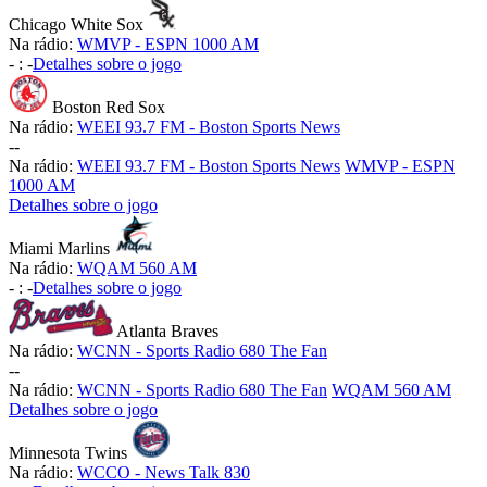
Chicago White Sox
Na rádio:
WMVP - ESPN 1000 AM
-
:
-
Detalhes sobre o jogo
Boston Red Sox
Na rádio:
WEEI 93.7 FM - Boston Sports News
-
-
Na rádio:
WEEI 93.7 FM - Boston Sports News
WMVP - ESPN
1000 AM
Detalhes sobre o jogo
Miami Marlins
Na rádio:
WQAM 560 AM
-
:
-
Detalhes sobre o jogo
Atlanta Braves
Na rádio:
WCNN - Sports Radio 680 The Fan
-
-
Na rádio:
WCNN - Sports Radio 680 The Fan
WQAM 560 AM
Detalhes sobre o jogo
Minnesota Twins
Na rádio:
WCCO - News Talk 830