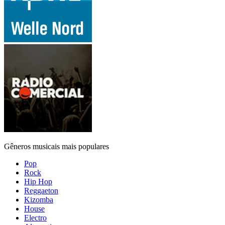
Gêneros musicais mais populares
Pop
Rock
Hip Hop
Reggaeton
Kizomba
House
Electro