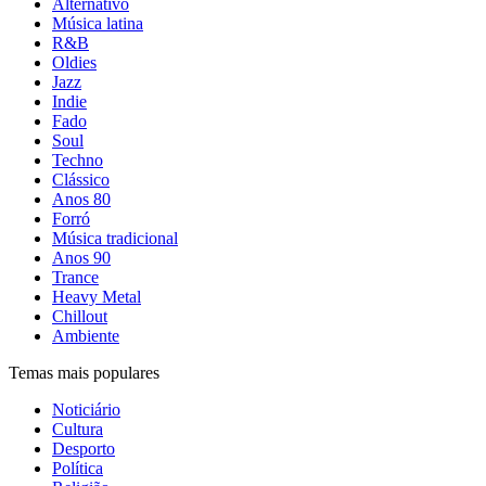
Alternativo
Música latina
R&B
Oldies
Jazz
Indie
Fado
Soul
Techno
Clássico
Anos 80
Forró
Música tradicional
Anos 90
Trance
Heavy Metal
Chillout
Ambiente
Temas mais populares
Noticiário
Cultura
Desporto
Política