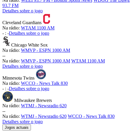
Na rádio:
WEEI 93.7 FM - Boston Sports News
WDGG The Dawg
93.7 FM
Detalhes sobre o jogo
Cleveland Guardians
Na rádio:
WTAM 1100 AM
-
:
-
Detalhes sobre o jogo
Chicago White Sox
Na rádio:
WMVP - ESPN 1000 AM
-
-
Na rádio:
WMVP - ESPN 1000 AM
WTAM 1100 AM
Detalhes sobre o jogo
Minnesota Twins
Na rádio:
WCCO - News Talk 830
-
:
-
Detalhes sobre o jogo
Milwaukee Brewers
Na rádio:
WTMJ - Newsradio 620
-
-
Na rádio:
WTMJ - Newsradio 620
WCCO - News Talk 830
Detalhes sobre o jogo
Jogos actuais