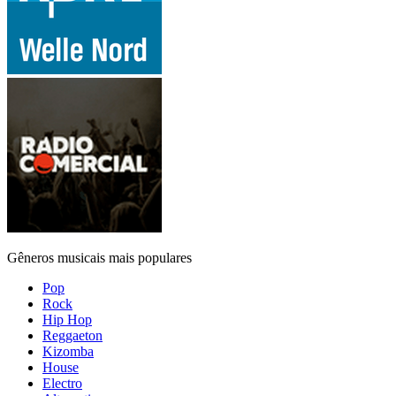
Gêneros musicais mais populares
Pop
Rock
Hip Hop
Reggaeton
Kizomba
House
Electro