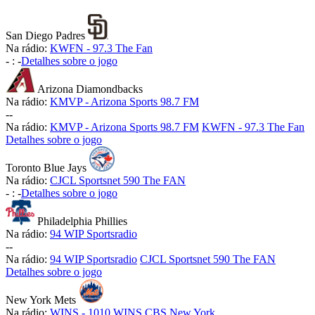
San Diego Padres
Na rádio:
KWFN - 97.3 The Fan
-
:
-
Detalhes sobre o jogo
Arizona Diamondbacks
Na rádio:
KMVP - Arizona Sports 98.7 FM
-
-
Na rádio:
KMVP - Arizona Sports 98.7 FM
KWFN - 97.3 The Fan
Detalhes sobre o jogo
Toronto Blue Jays
Na rádio:
CJCL Sportsnet 590 The FAN
-
:
-
Detalhes sobre o jogo
Philadelphia Phillies
Na rádio:
94 WIP Sportsradio
-
-
Na rádio:
94 WIP Sportsradio
CJCL Sportsnet 590 The FAN
Detalhes sobre o jogo
New York Mets
Na rádio:
WINS - 1010 WINS CBS New York