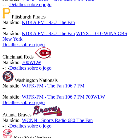
-
:
-
Detalhes sobre o jogo
Pittsburgh Pirates
Na rádio:
KDKA FM - 93.7 The Fan
-
-
Na rádio:
KDKA FM - 93.7 The Fan
WINS - 1010 WINS CBS
New York
Detalhes sobre o jogo
Cincinnati Reds
Na rádio:
700WLW
-
:
-
Detalhes sobre o jogo
Washington Nationals
Na rádio:
WJFK-FM - The Fan 106.7 FM
-
-
Na rádio:
WJFK-FM - The Fan 106.7 FM
700WLW
Detalhes sobre o jogo
Atlanta Braves
Na rádio:
WCNN - Sports Radio 680 The Fan
-
:
-
Detalhes sobre o jogo