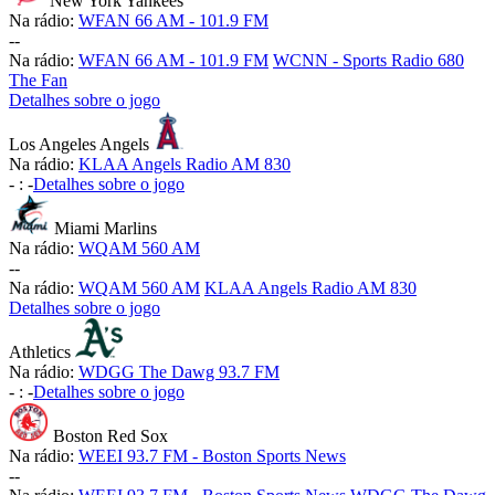
New York Yankees
Na rádio:
WFAN 66 AM - 101.9 FM
-
-
Na rádio:
WFAN 66 AM - 101.9 FM
WCNN - Sports Radio 680
The Fan
Detalhes sobre o jogo
Los Angeles Angels
Na rádio:
KLAA Angels Radio AM 830
-
:
-
Detalhes sobre o jogo
Miami Marlins
Na rádio:
WQAM 560 AM
-
-
Na rádio:
WQAM 560 AM
KLAA Angels Radio AM 830
Detalhes sobre o jogo
Athletics
Na rádio:
WDGG The Dawg 93.7 FM
-
:
-
Detalhes sobre o jogo
Boston Red Sox
Na rádio:
WEEI 93.7 FM - Boston Sports News
-
-