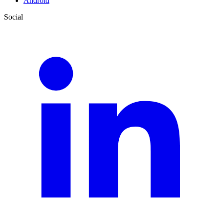
Android
Social