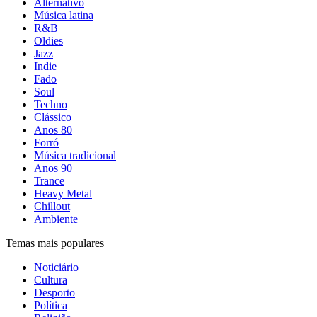
Alternativo
Música latina
R&B
Oldies
Jazz
Indie
Fado
Soul
Techno
Clássico
Anos 80
Forró
Música tradicional
Anos 90
Trance
Heavy Metal
Chillout
Ambiente
Temas mais populares
Noticiário
Cultura
Desporto
Política