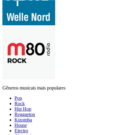
Gêneros musicais mais populares
Pop
Rock
Hip Hop
Reggaeton
Kizomba
House
Electro