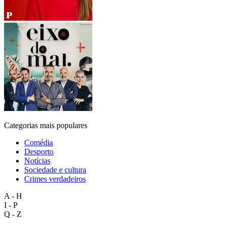
Categorias mais populares
Comédia
Desporto
Notícias
Sociedade e cultura
Crimes verdadeiros
A - H
I - P
Q - Z