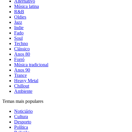
Alternativo
Música latina
R&B
Oldies
Jazz
Indie
Fado
Soul
Techno
Clássico
Anos 80
Forró
Música tradicional
Anos 90
Trance
Heavy Metal
Chillout
Ambiente
Temas mais populares
Noticiário
Cultura
Desporto
Política