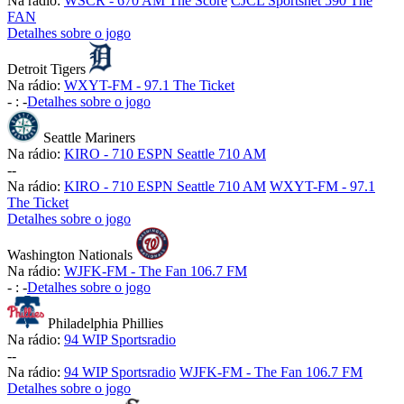
Na rádio:
WSCR - 670 AM The Score
CJCL Sportsnet 590 The
FAN
Detalhes sobre o jogo
Detroit Tigers
Na rádio:
WXYT-FM - 97.1 The Ticket
-
:
-
Detalhes sobre o jogo
Seattle Mariners
Na rádio:
KIRO - 710 ESPN Seattle 710 AM
-
-
Na rádio:
KIRO - 710 ESPN Seattle 710 AM
WXYT-FM - 97.1
The Ticket
Detalhes sobre o jogo
Washington Nationals
Na rádio:
WJFK-FM - The Fan 106.7 FM
-
:
-
Detalhes sobre o jogo
Philadelphia Phillies
Na rádio:
94 WIP Sportsradio
-
-
Na rádio:
94 WIP Sportsradio
WJFK-FM - The Fan 106.7 FM
Detalhes sobre o jogo