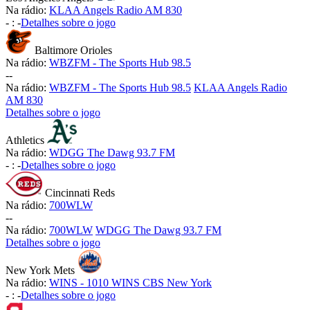
Na rádio:
KLAA Angels Radio AM 830
-
:
-
Detalhes sobre o jogo
Baltimore Orioles
Na rádio:
WBZFM - The Sports Hub 98.5
-
-
Na rádio:
WBZFM - The Sports Hub 98.5
KLAA Angels Radio
AM 830
Detalhes sobre o jogo
Athletics
Na rádio:
WDGG The Dawg 93.7 FM
-
:
-
Detalhes sobre o jogo
Cincinnati Reds
Na rádio:
700WLW
-
-
Na rádio:
700WLW
WDGG The Dawg 93.7 FM
Detalhes sobre o jogo
New York Mets
Na rádio:
WINS - 1010 WINS CBS New York
-
:
-
Detalhes sobre o jogo