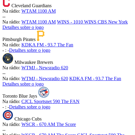
Cleveland Guardians
Na rádio:
WTAM 1100 AM
-
-
Na rádio:
WTAM 1100 AM
WINS - 1010 WINS CBS New York
Detalhes sobre o jogo
Pittsburgh Pirates
Na rádio:
KDKA FM - 93.7 The Fan
-
:
-
Detalhes sobre o jogo
Milwaukee Brewers
Na rádio:
WTMJ - Newsradio 620
-
-
Na rádio:
WTMJ - Newsradio 620
KDKA FM - 93.7 The Fan
Detalhes sobre o jogo
Toronto Blue Jays
Na rádio:
CJCL Sportsnet 590 The FAN
-
:
-
Detalhes sobre o jogo
Chicago Cubs
Na rádio:
WSCR - 670 AM The Score
-
-