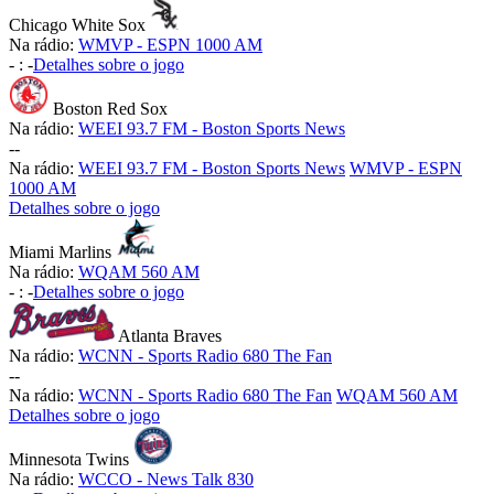
Chicago White Sox
Na rádio:
WMVP - ESPN 1000 AM
-
:
-
Detalhes sobre o jogo
Boston Red Sox
Na rádio:
WEEI 93.7 FM - Boston Sports News
-
-
Na rádio:
WEEI 93.7 FM - Boston Sports News
WMVP - ESPN
1000 AM
Detalhes sobre o jogo
Miami Marlins
Na rádio:
WQAM 560 AM
-
:
-
Detalhes sobre o jogo
Atlanta Braves
Na rádio:
WCNN - Sports Radio 680 The Fan
-
-
Na rádio:
WCNN - Sports Radio 680 The Fan
WQAM 560 AM
Detalhes sobre o jogo
Minnesota Twins
Na rádio:
WCCO - News Talk 830