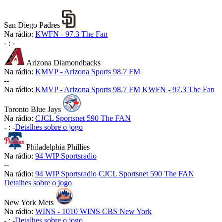
San Diego Padres
Na rádio:
KWFN - 97.3 The Fan
-
:
-
Arizona Diamondbacks
Na rádio:
KMVP - Arizona Sports 98.7 FM
-
-
Na rádio:
KMVP - Arizona Sports 98.7 FM
KWFN - 97.3 The Fan
Toronto Blue Jays
Na rádio:
CJCL Sportsnet 590 The FAN
-
:
-
Detalhes sobre o jogo
Philadelphia Phillies
Na rádio:
94 WIP Sportsradio
-
-
Na rádio:
94 WIP Sportsradio
CJCL Sportsnet 590 The FAN
Detalhes sobre o jogo
New York Mets
Na rádio:
WINS - 1010 WINS CBS New York
-
:
-
Detalhes sobre o jogo