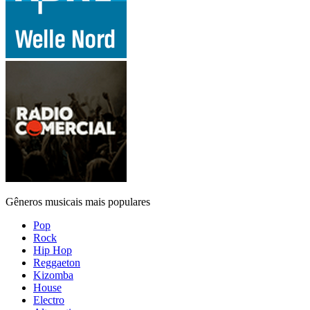
Gêneros musicais mais populares
Pop
Rock
Hip Hop
Reggaeton
Kizomba
House
Electro