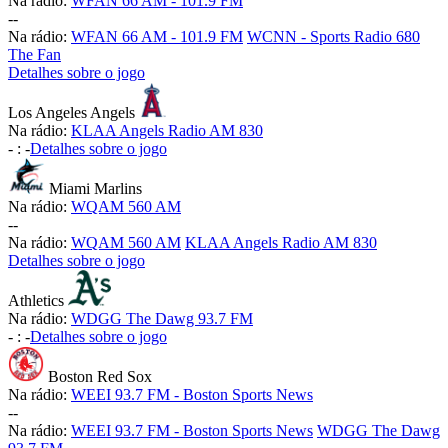
Na rádio:
WFAN 66 AM - 101.9 FM
-
-
Na rádio:
WFAN 66 AM - 101.9 FM
WCNN - Sports Radio 680
The Fan
Detalhes sobre o jogo
Los Angeles Angels
Na rádio:
KLAA Angels Radio AM 830
-
:
-
Detalhes sobre o jogo
Miami Marlins
Na rádio:
WQAM 560 AM
-
-
Na rádio:
WQAM 560 AM
KLAA Angels Radio AM 830
Detalhes sobre o jogo
Athletics
Na rádio:
WDGG The Dawg 93.7 FM
-
:
-
Detalhes sobre o jogo
Boston Red Sox
Na rádio:
WEEI 93.7 FM - Boston Sports News
-
-
Na rádio:
WEEI 93.7 FM - Boston Sports News
WDGG The Dawg