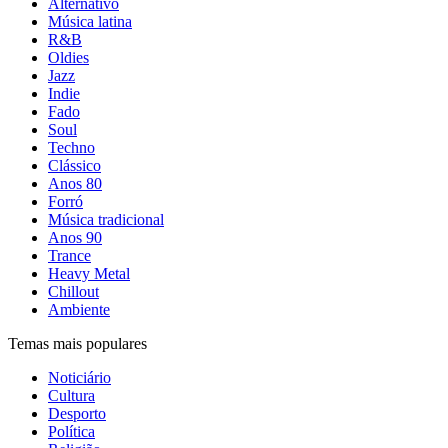
Alternativo
Música latina
R&B
Oldies
Jazz
Indie
Fado
Soul
Techno
Clássico
Anos 80
Forró
Música tradicional
Anos 90
Trance
Heavy Metal
Chillout
Ambiente
Temas mais populares
Noticiário
Cultura
Desporto
Política