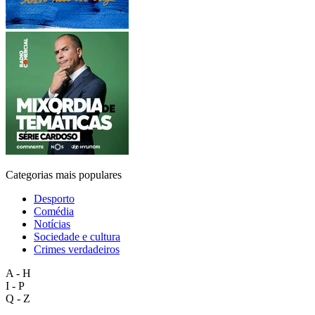
Categorias mais populares
Desporto
Comédia
Notícias
Sociedade e cultura
Crimes verdadeiros
A - H
I - P
Q - Z