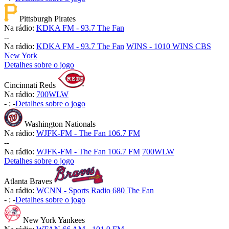
Pittsburgh Pirates
Na rádio:
KDKA FM - 93.7 The Fan
-
-
Na rádio:
KDKA FM - 93.7 The Fan
WINS - 1010 WINS CBS
New York
Detalhes sobre o jogo
Cincinnati Reds
Na rádio:
700WLW
-
:
-
Detalhes sobre o jogo
Washington Nationals
Na rádio:
WJFK-FM - The Fan 106.7 FM
-
-
Na rádio:
WJFK-FM - The Fan 106.7 FM
700WLW
Detalhes sobre o jogo
Atlanta Braves
Na rádio:
WCNN - Sports Radio 680 The Fan
-
:
-
Detalhes sobre o jogo
New York Yankees