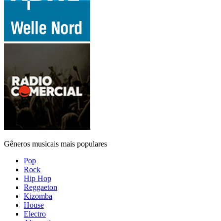
Gêneros musicais mais populares
Pop
Rock
Hip Hop
Reggaeton
Kizomba
House
Electro