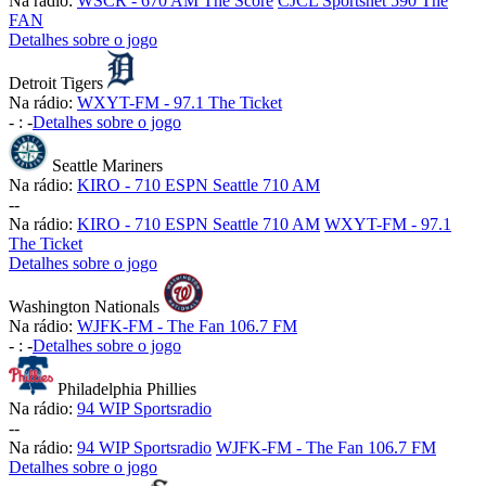
Na rádio:
WSCR - 670 AM The Score
CJCL Sportsnet 590 The
FAN
Detalhes sobre o jogo
Detroit Tigers
Na rádio:
WXYT-FM - 97.1 The Ticket
-
:
-
Detalhes sobre o jogo
Seattle Mariners
Na rádio:
KIRO - 710 ESPN Seattle 710 AM
-
-
Na rádio:
KIRO - 710 ESPN Seattle 710 AM
WXYT-FM - 97.1
The Ticket
Detalhes sobre o jogo
Washington Nationals
Na rádio:
WJFK-FM - The Fan 106.7 FM
-
:
-
Detalhes sobre o jogo
Philadelphia Phillies
Na rádio:
94 WIP Sportsradio
-
-
Na rádio:
94 WIP Sportsradio
WJFK-FM - The Fan 106.7 FM
Detalhes sobre o jogo