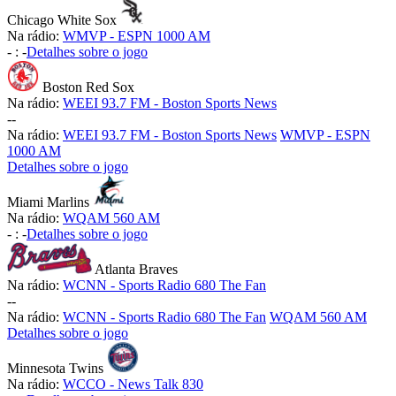
Chicago White Sox
Na rádio:
WMVP - ESPN 1000 AM
-
:
-
Detalhes sobre o jogo
Boston Red Sox
Na rádio:
WEEI 93.7 FM - Boston Sports News
-
-
Na rádio:
WEEI 93.7 FM - Boston Sports News
WMVP - ESPN
1000 AM
Detalhes sobre o jogo
Miami Marlins
Na rádio:
WQAM 560 AM
-
:
-
Detalhes sobre o jogo
Atlanta Braves
Na rádio:
WCNN - Sports Radio 680 The Fan
-
-
Na rádio:
WCNN - Sports Radio 680 The Fan
WQAM 560 AM
Detalhes sobre o jogo
Minnesota Twins
Na rádio:
WCCO - News Talk 830