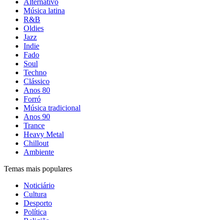
Alternativo
Música latina
R&B
Oldies
Jazz
Indie
Fado
Soul
Techno
Clássico
Anos 80
Forró
Música tradicional
Anos 90
Trance
Heavy Metal
Chillout
Ambiente
Temas mais populares
Noticiário
Cultura
Desporto
Política