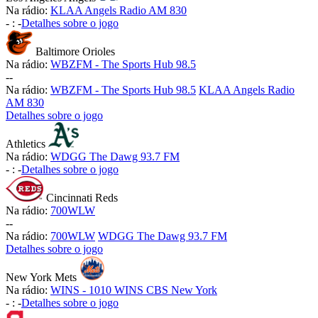
Na rádio:
KLAA Angels Radio AM 830
-
:
-
Detalhes sobre o jogo
Baltimore Orioles
Na rádio:
WBZFM - The Sports Hub 98.5
-
-
Na rádio:
WBZFM - The Sports Hub 98.5
KLAA Angels Radio
AM 830
Detalhes sobre o jogo
Athletics
Na rádio:
WDGG The Dawg 93.7 FM
-
:
-
Detalhes sobre o jogo
Cincinnati Reds
Na rádio:
700WLW
-
-
Na rádio:
700WLW
WDGG The Dawg 93.7 FM
Detalhes sobre o jogo
New York Mets
Na rádio:
WINS - 1010 WINS CBS New York
-
:
-
Detalhes sobre o jogo