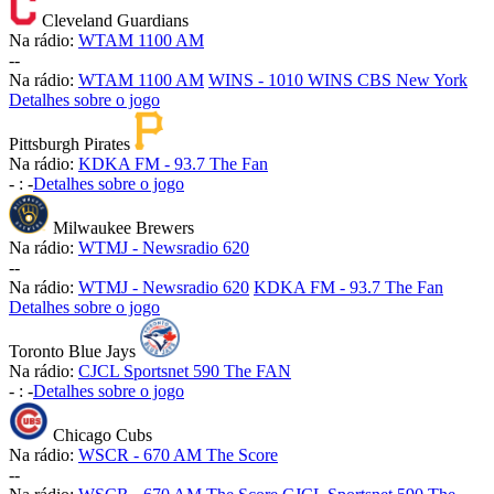
Cleveland Guardians
Na rádio:
WTAM 1100 AM
-
-
Na rádio:
WTAM 1100 AM
WINS - 1010 WINS CBS New York
Detalhes sobre o jogo
Pittsburgh Pirates
Na rádio:
KDKA FM - 93.7 The Fan
-
:
-
Detalhes sobre o jogo
Milwaukee Brewers
Na rádio:
WTMJ - Newsradio 620
-
-
Na rádio:
WTMJ - Newsradio 620
KDKA FM - 93.7 The Fan
Detalhes sobre o jogo
Toronto Blue Jays
Na rádio:
CJCL Sportsnet 590 The FAN
-
:
-
Detalhes sobre o jogo
Chicago Cubs
Na rádio:
WSCR - 670 AM The Score
-
-