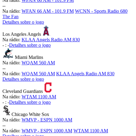
Na rádio:
WFAN 66 AM - 101.9 FM
-
-
Na rádio:
WFAN 66 AM - 101.9 FM
WCNN - Sports Radio 680
The Fan
Detalhes sobre o jogo
Los Angeles Angels
Na rádio:
KLAA Angels Radio AM 830
-
:
-
Detalhes sobre o jogo
Miami Marlins
Na rádio:
WQAM 560 AM
-
-
Na rádio:
WQAM 560 AM
KLAA Angels Radio AM 830
Detalhes sobre o jogo
Cleveland Guardians
Na rádio:
WTAM 1100 AM
-
:
-
Detalhes sobre o jogo
Chicago White Sox
Na rádio:
WMVP - ESPN 1000 AM
-
-
Na rádio:
WMVP - ESPN 1000 AM
WTAM 1100 AM