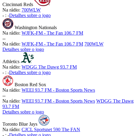
Cincinnati Reds
Na rádio:
700WLW
-
:
-
Detalhes sobre o jogo
Washington Nationals
Na rádio:
WJFK-FM - The Fan 106.7 FM
-
-
Na rádio:
WJFK-FM - The Fan 106.7 FM
700WLW
Detalhes sobre o jogo
Athletics
Na rádio:
WDGG The Dawg 93.7 FM
-
:
-
Detalhes sobre o jogo
Boston Red Sox
Na rádio:
WEEI 93.7 FM - Boston Sports News
-
-
Na rádio:
WEEI 93.7 FM - Boston Sports News
WDGG The Dawg
93.7 FM
Detalhes sobre o jogo
Toronto Blue Jays
Na rádio:
CJCL Sportsnet 590 The FAN
-
:
-
Detalhes sobre o jogo