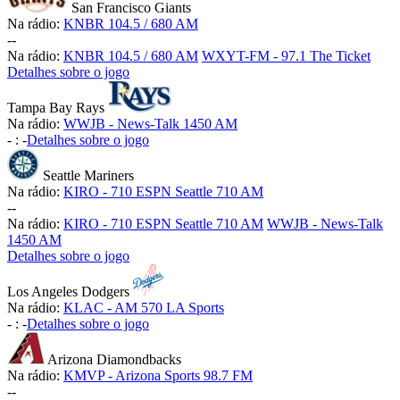
San Francisco Giants
Na rádio:
KNBR 104.5 / 680 AM
-
-
Na rádio:
KNBR 104.5 / 680 AM
WXYT-FM - 97.1 The Ticket
Detalhes sobre o jogo
Tampa Bay Rays
Na rádio:
WWJB - News-Talk 1450 AM
-
:
-
Detalhes sobre o jogo
Seattle Mariners
Na rádio:
KIRO - 710 ESPN Seattle 710 AM
-
-
Na rádio:
KIRO - 710 ESPN Seattle 710 AM
WWJB - News-Talk
1450 AM
Detalhes sobre o jogo
Los Angeles Dodgers
Na rádio:
KLAC - AM 570 LA Sports
-
:
-
Detalhes sobre o jogo
Arizona Diamondbacks
Na rádio:
KMVP - Arizona Sports 98.7 FM
-
-