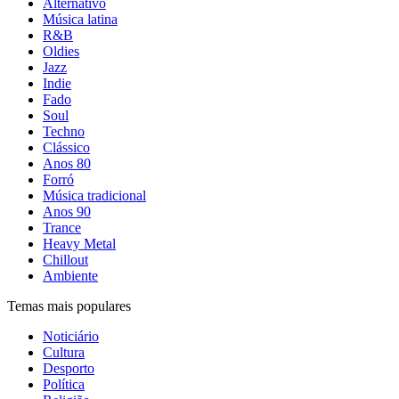
Alternativo
Música latina
R&B
Oldies
Jazz
Indie
Fado
Soul
Techno
Clássico
Anos 80
Forró
Música tradicional
Anos 90
Trance
Heavy Metal
Chillout
Ambiente
Temas mais populares
Noticiário
Cultura
Desporto
Política