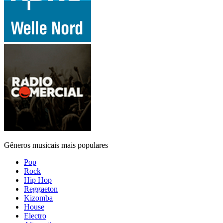
Gêneros musicais mais populares
Pop
Rock
Hip Hop
Reggaeton
Kizomba
House
Electro