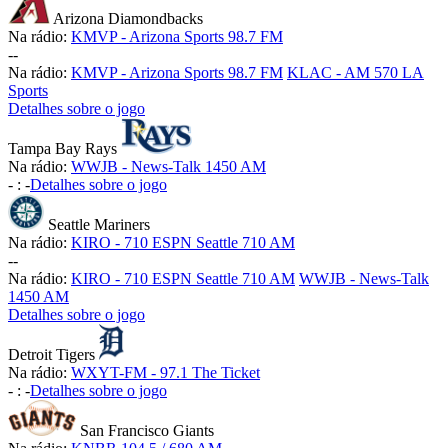
Arizona Diamondbacks
Na rádio:
KMVP - Arizona Sports 98.7 FM
-
-
Na rádio:
KMVP - Arizona Sports 98.7 FM
KLAC - AM 570 LA
Sports
Detalhes sobre o jogo
Tampa Bay Rays
Na rádio:
WWJB - News-Talk 1450 AM
-
:
-
Detalhes sobre o jogo
Seattle Mariners
Na rádio:
KIRO - 710 ESPN Seattle 710 AM
-
-
Na rádio:
KIRO - 710 ESPN Seattle 710 AM
WWJB - News-Talk
1450 AM
Detalhes sobre o jogo
Detroit Tigers
Na rádio:
WXYT-FM - 97.1 The Ticket
-
:
-
Detalhes sobre o jogo
San Francisco Giants