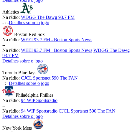
Detalhes sobre o jogo
Athletics
Na rádio:
WDGG The Dawg 93.7 FM
-
:
-
Detalhes sobre o jogo
Boston Red Sox
Na rádio:
WEEI 93.7 FM - Boston Sports News
-
-
Na rádio:
WEEI 93.7 FM - Boston Sports News
WDGG The Dawg
93.7 FM
Detalhes sobre o jogo
Toronto Blue Jays
Na rádio:
CJCL Sportsnet 590 The FAN
-
:
-
Detalhes sobre o jogo
Philadelphia Phillies
Na rádio:
94 WIP Sportsradio
-
-
Na rádio:
94 WIP Sportsradio
CJCL Sportsnet 590 The FAN
Detalhes sobre o jogo
New York Mets