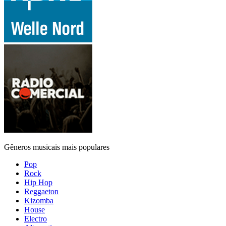
Gêneros musicais mais populares
Pop
Rock
Hip Hop
Reggaeton
Kizomba
House
Electro