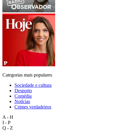
Categorias mais populares
Sociedade e cultura
Desporto
Comédia
Notícias
Crimes verdadeiros
A - H
I - P
Q - Z