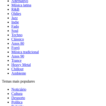
Alternativo
Música latina
R&B
Oldies
Jazz
Indie
Fado
Soul
Techno
Clássico
Anos 80
Forró
Música tradicional
Anos 90
Trance
Heavy Metal
Chillout
Ambiente
Temas mais populares
Noticiário
Cultura
Desporto
Política