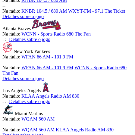
Na rádio:
KNBR 104.5 / 680 AM
-
-
Na rádio:
KNBR 104.5 / 680 AM
WXYT-FM - 97.1 The Ticket
Detalhes sobre o jogo
Atlanta Braves
Na rádio:
WCNN - Sports Radio 680 The Fan
-
:
-
Detalhes sobre o jogo
New York Yankees
Na rádio:
WFAN 66 AM - 101.9 FM
-
-
Na rádio:
WFAN 66 AM - 101.9 FM
WCNN - Sports Radio 680
The Fan
Detalhes sobre o jogo
Los Angeles Angels
Na rádio:
KLAA Angels Radio AM 830
-
:
-
Detalhes sobre o jogo
Miami Marlins
Na rádio:
WQAM 560 AM
-
-
Na rádio:
WQAM 560 AM
KLAA Angels Radio AM 830