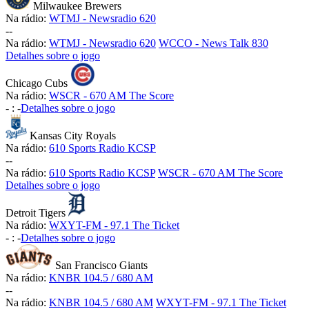
Milwaukee Brewers
Na rádio:
WTMJ - Newsradio 620
-
-
Na rádio:
WTMJ - Newsradio 620
WCCO - News Talk 830
Detalhes sobre o jogo
Chicago Cubs
Na rádio:
WSCR - 670 AM The Score
-
:
-
Detalhes sobre o jogo
Kansas City Royals
Na rádio:
610 Sports Radio KCSP
-
-
Na rádio:
610 Sports Radio KCSP
WSCR - 670 AM The Score
Detalhes sobre o jogo
Detroit Tigers
Na rádio:
WXYT-FM - 97.1 The Ticket
-
:
-
Detalhes sobre o jogo
San Francisco Giants
Na rádio:
KNBR 104.5 / 680 AM
-
-
Na rádio:
KNBR 104.5 / 680 AM
WXYT-FM - 97.1 The Ticket