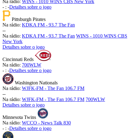
Na rádio:
WINS - 1010 WINS CBS New York
-
:
-
Detalhes sobre o jogo
Pittsburgh Pirates
Na rádio:
KDKA FM - 93.7 The Fan
-
-
Na rádio:
KDKA FM - 93.7 The Fan
WINS - 1010 WINS CBS
New York
Detalhes sobre o jogo
Cincinnati Reds
Na rádio:
700WLW
-
:
-
Detalhes sobre o jogo
Washington Nationals
Na rádio:
WJFK-FM - The Fan 106.7 FM
-
-
Na rádio:
WJFK-FM - The Fan 106.7 FM
700WLW
Detalhes sobre o jogo
Minnesota Twins
Na rádio:
WCCO - News Talk 830
-
:
-
Detalhes sobre o jogo