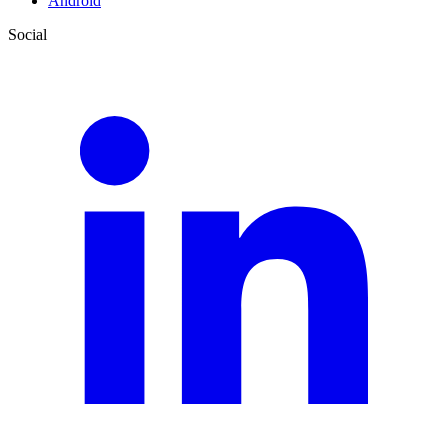
Android
Social