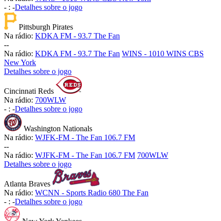
-
:
-
Detalhes sobre o jogo
Pittsburgh Pirates
Na rádio:
KDKA FM - 93.7 The Fan
-
-
Na rádio:
KDKA FM - 93.7 The Fan
WINS - 1010 WINS CBS
New York
Detalhes sobre o jogo
Cincinnati Reds
Na rádio:
700WLW
-
:
-
Detalhes sobre o jogo
Washington Nationals
Na rádio:
WJFK-FM - The Fan 106.7 FM
-
-
Na rádio:
WJFK-FM - The Fan 106.7 FM
700WLW
Detalhes sobre o jogo
Atlanta Braves
Na rádio:
WCNN - Sports Radio 680 The Fan
-
:
-
Detalhes sobre o jogo