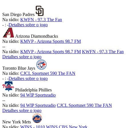
San Diego Padres
Na rádio:
KWFN - 97.3 The Fan
-
:
-
Detalhes sobre o jogo
Arizona Diamondbacks
Na rádio:
KMVP - Arizona Sports 98.7 FM
-
-
Na rádio:
KMVP - Arizona Sports 98.7 FM
KWFN - 97.3 The Fan
Detalhes sobre o jogo
Toronto Blue Jays
Na rádio:
CJCL Sportsnet 590 The FAN
-
:
-
Detalhes sobre o jogo
Philadelphia Phillies
Na rádio:
94 WIP Sportsradio
-
-
Na rádio:
94 WIP Sportsradio
CJCL Sportsnet 590 The FAN
Detalhes sobre o jogo
New York Mets
Na rádio:
WINS - 1010 WINS CBS New York