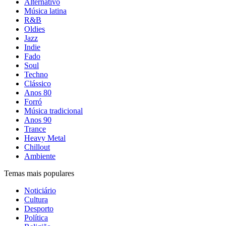
Alternativo
Música latina
R&B
Oldies
Jazz
Indie
Fado
Soul
Techno
Clássico
Anos 80
Forró
Música tradicional
Anos 90
Trance
Heavy Metal
Chillout
Ambiente
Temas mais populares
Noticiário
Cultura
Desporto
Política