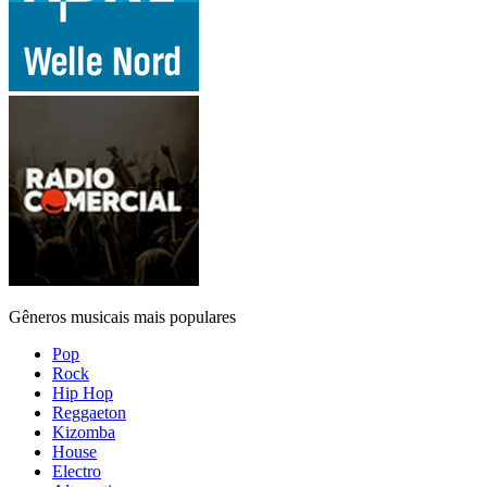
Gêneros musicais mais populares
Pop
Rock
Hip Hop
Reggaeton
Kizomba
House
Electro