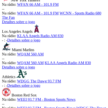
New York Yankees
Na rádio:
WFAN 66 AM - 101.9 FM
-
-
Na rádio:
WFAN 66 AM - 101.9 FM
WCNN - Sports Radio 680
The Fan
Detalhes sobre o jogo
Los Angeles Angels
Na rádio:
KLAA Angels Radio AM 830
-
:
-
Detalhes sobre o jogo
Miami Marlins
Na rádio:
WQAM 560 AM
-
-
Na rádio:
WQAM 560 AM
KLAA Angels Radio AM 830
Detalhes sobre o jogo
Athletics
Na rádio:
WDGG The Dawg 93.7 FM
-
:
-
Detalhes sobre o jogo
Boston Red Sox
Na rádio:
WEEI 93.7 FM - Boston Sports News
-
-