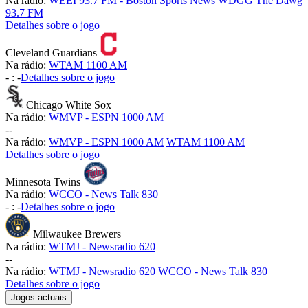
Na rádio:
WEEI 93.7 FM - Boston Sports News
WDGG The Dawg
93.7 FM
Detalhes sobre o jogo
Cleveland Guardians
Na rádio:
WTAM 1100 AM
-
:
-
Detalhes sobre o jogo
Chicago White Sox
Na rádio:
WMVP - ESPN 1000 AM
-
-
Na rádio:
WMVP - ESPN 1000 AM
WTAM 1100 AM
Detalhes sobre o jogo
Minnesota Twins
Na rádio:
WCCO - News Talk 830
-
:
-
Detalhes sobre o jogo
Milwaukee Brewers
Na rádio:
WTMJ - Newsradio 620
-
-
Na rádio:
WTMJ - Newsradio 620
WCCO - News Talk 830
Detalhes sobre o jogo
Jogos actuais