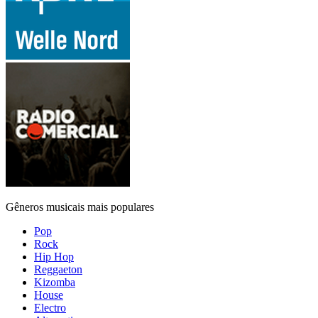
Gêneros musicais mais populares
Pop
Rock
Hip Hop
Reggaeton
Kizomba
House
Electro