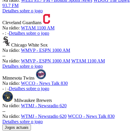
Na rádio:
WEEI 93.7 FM - Boston Sports News
WDGG The Dawg
93.7 FM
Detalhes sobre o jogo
Cleveland Guardians
Na rádio:
WTAM 1100 AM
-
:
-
Detalhes sobre o jogo
Chicago White Sox
Na rádio:
WMVP - ESPN 1000 AM
-
-
Na rádio:
WMVP - ESPN 1000 AM
WTAM 1100 AM
Detalhes sobre o jogo
Minnesota Twins
Na rádio:
WCCO - News Talk 830
-
:
-
Detalhes sobre o jogo
Milwaukee Brewers
Na rádio:
WTMJ - Newsradio 620
-
-
Na rádio:
WTMJ - Newsradio 620
WCCO - News Talk 830
Detalhes sobre o jogo
Jogos actuais