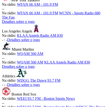
New York Yankees
Na rádio:
WFAN 66 AM - 101.9 FM
-
-
Na rádio:
WFAN 66 AM - 101.9 FM
WCNN - Sports Radio 680
The Fan
Detalhes sobre o jogo
Los Angeles Angels
Na rádio:
KLAA Angels Radio AM 830
-
:
-
Detalhes sobre o jogo
Miami Marlins
Na rádio:
WQAM 560 AM
-
-
Na rádio:
WQAM 560 AM
KLAA Angels Radio AM 830
Detalhes sobre o jogo
Athletics
Na rádio:
WDGG The Dawg 93.7 FM
-
:
-
Detalhes sobre o jogo
Boston Red Sox
Na rádio:
WEEI 93.7 FM - Boston Sports News
-
-