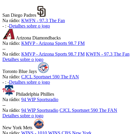
San Diego Padres
Na rádio:
KWFN - 97.3 The Fan
-
:
-
Detalhes sobre o jogo
Arizona Diamondbacks
Na rádio:
KMVP - Arizona Sports 98.7 FM
-
-
Na rádio:
KMVP - Arizona Sports 98.7 FM
KWFN - 97.3 The Fan
Detalhes sobre o jogo
Toronto Blue Jays
Na rádio:
CJCL Sportsnet 590 The FAN
-
:
-
Detalhes sobre o jogo
Philadelphia Phillies
Na rádio:
94 WIP Sportsradio
-
-
Na rádio:
94 WIP Sportsradio
CJCL Sportsnet 590 The FAN
Detalhes sobre o jogo
New York Mets
Na rádio:
WINS - 1010 WINS CBS New York