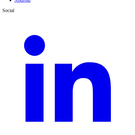
Android
Social