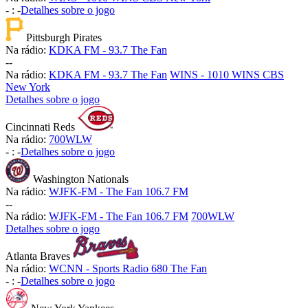
-
:
-
Detalhes sobre o jogo
Pittsburgh Pirates
Na rádio:
KDKA FM - 93.7 The Fan
-
-
Na rádio:
KDKA FM - 93.7 The Fan
WINS - 1010 WINS CBS
New York
Detalhes sobre o jogo
Cincinnati Reds
Na rádio:
700WLW
-
:
-
Detalhes sobre o jogo
Washington Nationals
Na rádio:
WJFK-FM - The Fan 106.7 FM
-
-
Na rádio:
WJFK-FM - The Fan 106.7 FM
700WLW
Detalhes sobre o jogo
Atlanta Braves
Na rádio:
WCNN - Sports Radio 680 The Fan
-
:
-
Detalhes sobre o jogo