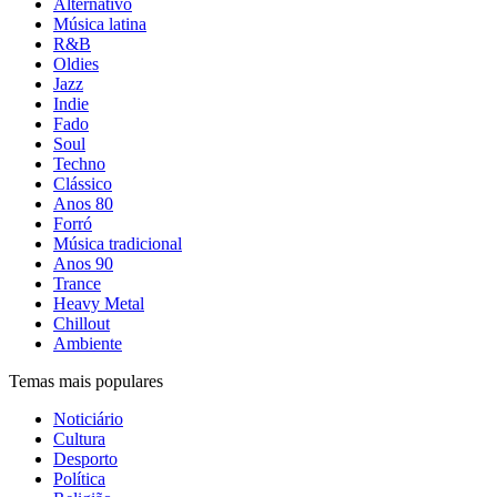
Alternativo
Música latina
R&B
Oldies
Jazz
Indie
Fado
Soul
Techno
Clássico
Anos 80
Forró
Música tradicional
Anos 90
Trance
Heavy Metal
Chillout
Ambiente
Temas mais populares
Noticiário
Cultura
Desporto
Política