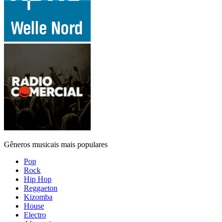
Gêneros musicais mais populares
Pop
Rock
Hip Hop
Reggaeton
Kizomba
House
Electro