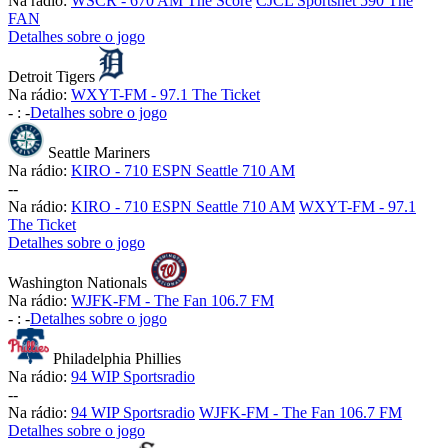
Na rádio:
WSCR - 670 AM The Score
CJCL Sportsnet 590 The
FAN
Detalhes sobre o jogo
Detroit Tigers
Na rádio:
WXYT-FM - 97.1 The Ticket
-
:
-
Detalhes sobre o jogo
Seattle Mariners
Na rádio:
KIRO - 710 ESPN Seattle 710 AM
-
-
Na rádio:
KIRO - 710 ESPN Seattle 710 AM
WXYT-FM - 97.1
The Ticket
Detalhes sobre o jogo
Washington Nationals
Na rádio:
WJFK-FM - The Fan 106.7 FM
-
:
-
Detalhes sobre o jogo
Philadelphia Phillies
Na rádio:
94 WIP Sportsradio
-
-
Na rádio:
94 WIP Sportsradio
WJFK-FM - The Fan 106.7 FM
Detalhes sobre o jogo