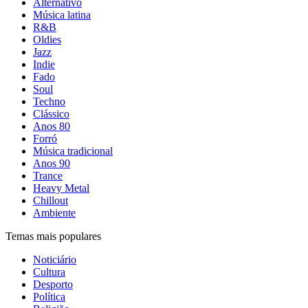
Alternativo
Música latina
R&B
Oldies
Jazz
Indie
Fado
Soul
Techno
Clássico
Anos 80
Forró
Música tradicional
Anos 90
Trance
Heavy Metal
Chillout
Ambiente
Temas mais populares
Noticiário
Cultura
Desporto
Política