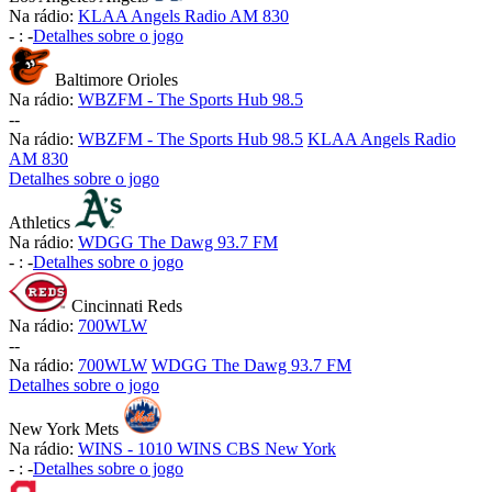
Na rádio:
KLAA Angels Radio AM 830
-
:
-
Detalhes sobre o jogo
Baltimore Orioles
Na rádio:
WBZFM - The Sports Hub 98.5
-
-
Na rádio:
WBZFM - The Sports Hub 98.5
KLAA Angels Radio
AM 830
Detalhes sobre o jogo
Athletics
Na rádio:
WDGG The Dawg 93.7 FM
-
:
-
Detalhes sobre o jogo
Cincinnati Reds
Na rádio:
700WLW
-
-
Na rádio:
700WLW
WDGG The Dawg 93.7 FM
Detalhes sobre o jogo
New York Mets
Na rádio:
WINS - 1010 WINS CBS New York
-
:
-
Detalhes sobre o jogo