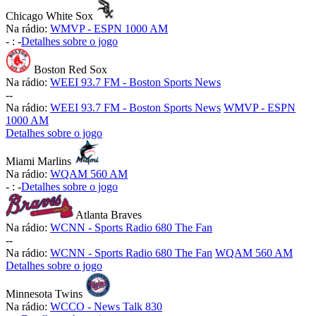
Chicago White Sox
Na rádio:
WMVP - ESPN 1000 AM
-
:
-
Detalhes sobre o jogo
Boston Red Sox
Na rádio:
WEEI 93.7 FM - Boston Sports News
-
-
Na rádio:
WEEI 93.7 FM - Boston Sports News
WMVP - ESPN
1000 AM
Detalhes sobre o jogo
Miami Marlins
Na rádio:
WQAM 560 AM
-
:
-
Detalhes sobre o jogo
Atlanta Braves
Na rádio:
WCNN - Sports Radio 680 The Fan
-
-
Na rádio:
WCNN - Sports Radio 680 The Fan
WQAM 560 AM
Detalhes sobre o jogo
Minnesota Twins
Na rádio:
WCCO - News Talk 830