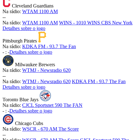
Cleveland Guardians
Na rádio:
WTAM 1100 AM
-
-
Na rádio:
WTAM 1100 AM
WINS - 1010 WINS CBS New York
Detalhes sobre o jogo
Pittsburgh Pirates
Na rádio:
KDKA FM - 93.7 The Fan
-
:
-
Detalhes sobre o jogo
Milwaukee Brewers
Na rádio:
WTMJ - Newsradio 620
-
-
Na rádio:
WTMJ - Newsradio 620
KDKA FM - 93.7 The Fan
Detalhes sobre o jogo
Toronto Blue Jays
Na rádio:
CJCL Sportsnet 590 The FAN
-
:
-
Detalhes sobre o jogo
Chicago Cubs
Na rádio:
WSCR - 670 AM The Score
-
-