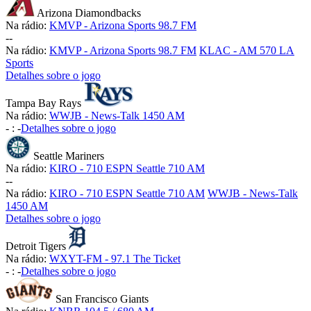
Arizona Diamondbacks
Na rádio:
KMVP - Arizona Sports 98.7 FM
-
-
Na rádio:
KMVP - Arizona Sports 98.7 FM
KLAC - AM 570 LA
Sports
Detalhes sobre o jogo
Tampa Bay Rays
Na rádio:
WWJB - News-Talk 1450 AM
-
:
-
Detalhes sobre o jogo
Seattle Mariners
Na rádio:
KIRO - 710 ESPN Seattle 710 AM
-
-
Na rádio:
KIRO - 710 ESPN Seattle 710 AM
WWJB - News-Talk
1450 AM
Detalhes sobre o jogo
Detroit Tigers
Na rádio:
WXYT-FM - 97.1 The Ticket
-
:
-
Detalhes sobre o jogo
San Francisco Giants