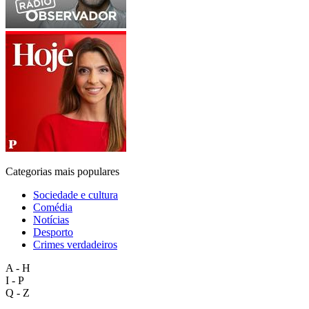
Categorias mais populares
Sociedade e cultura
Comédia
Notícias
Desporto
Crimes verdadeiros
A - H
I - P
Q - Z