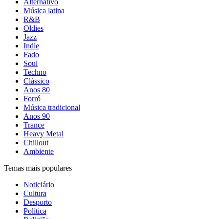
Alternativo
Música latina
R&B
Oldies
Jazz
Indie
Fado
Soul
Techno
Clássico
Anos 80
Forró
Música tradicional
Anos 90
Trance
Heavy Metal
Chillout
Ambiente
Temas mais populares
Noticiário
Cultura
Desporto
Política