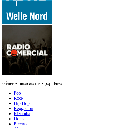
Gêneros musicais mais populares
Pop
Rock
Hip Hop
Reggaeton
Kizomba
House
Electro