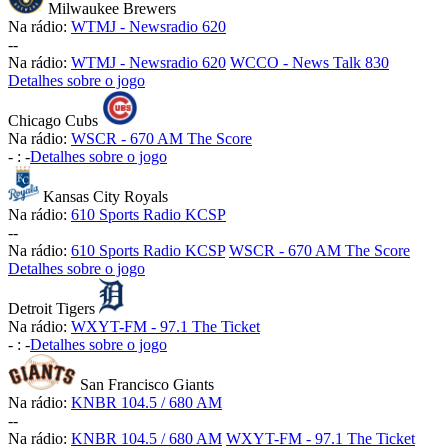
Milwaukee Brewers
Na rádio:
WTMJ - Newsradio 620
-
-
Na rádio:
WTMJ - Newsradio 620
WCCO - News Talk 830
Detalhes sobre o jogo
Chicago Cubs
Na rádio:
WSCR - 670 AM The Score
-
:
-
Detalhes sobre o jogo
Kansas City Royals
Na rádio:
610 Sports Radio KCSP
-
-
Na rádio:
610 Sports Radio KCSP
WSCR - 670 AM The Score
Detalhes sobre o jogo
Detroit Tigers
Na rádio:
WXYT-FM - 97.1 The Ticket
-
:
-
Detalhes sobre o jogo
San Francisco Giants
Na rádio:
KNBR 104.5 / 680 AM
-
-
Na rádio:
KNBR 104.5 / 680 AM
WXYT-FM - 97.1 The Ticket