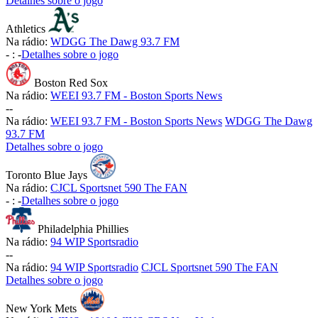
Detalhes sobre o jogo
Athletics
Na rádio:
WDGG The Dawg 93.7 FM
-
:
-
Detalhes sobre o jogo
Boston Red Sox
Na rádio:
WEEI 93.7 FM - Boston Sports News
-
-
Na rádio:
WEEI 93.7 FM - Boston Sports News
WDGG The Dawg
93.7 FM
Detalhes sobre o jogo
Toronto Blue Jays
Na rádio:
CJCL Sportsnet 590 The FAN
-
:
-
Detalhes sobre o jogo
Philadelphia Phillies
Na rádio:
94 WIP Sportsradio
-
-
Na rádio:
94 WIP Sportsradio
CJCL Sportsnet 590 The FAN
Detalhes sobre o jogo
New York Mets