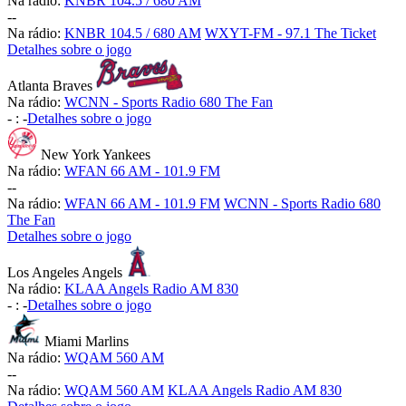
Na rádio:
KNBR 104.5 / 680 AM
-
-
Na rádio:
KNBR 104.5 / 680 AM
WXYT-FM - 97.1 The Ticket
Detalhes sobre o jogo
Atlanta Braves
Na rádio:
WCNN - Sports Radio 680 The Fan
-
:
-
Detalhes sobre o jogo
New York Yankees
Na rádio:
WFAN 66 AM - 101.9 FM
-
-
Na rádio:
WFAN 66 AM - 101.9 FM
WCNN - Sports Radio 680
The Fan
Detalhes sobre o jogo
Los Angeles Angels
Na rádio:
KLAA Angels Radio AM 830
-
:
-
Detalhes sobre o jogo
Miami Marlins
Na rádio:
WQAM 560 AM
-
-
Na rádio:
WQAM 560 AM
KLAA Angels Radio AM 830