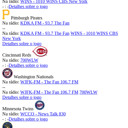
Na rádio:
WINS - 1010 WINS CBS New York
-
:
-
Detalhes sobre o jogo
Pittsburgh Pirates
Na rádio:
KDKA FM - 93.7 The Fan
-
-
Na rádio:
KDKA FM - 93.7 The Fan
WINS - 1010 WINS CBS
New York
Detalhes sobre o jogo
Cincinnati Reds
Na rádio:
700WLW
-
:
-
Detalhes sobre o jogo
Washington Nationals
Na rádio:
WJFK-FM - The Fan 106.7 FM
-
-
Na rádio:
WJFK-FM - The Fan 106.7 FM
700WLW
Detalhes sobre o jogo
Minnesota Twins
Na rádio:
WCCO - News Talk 830
-
:
-
Detalhes sobre o jogo