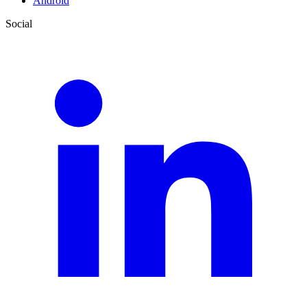
Android
Social