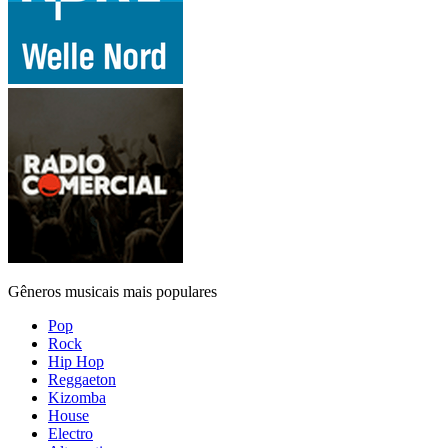
Gêneros musicais mais populares
Pop
Rock
Hip Hop
Reggaeton
Kizomba
House
Electro