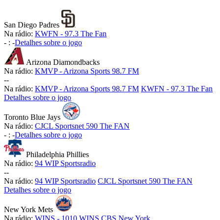
San Diego Padres
Na rádio:
KWFN - 97.3 The Fan
-
:
-
Detalhes sobre o jogo
Arizona Diamondbacks
Na rádio:
KMVP - Arizona Sports 98.7 FM
-
-
Na rádio:
KMVP - Arizona Sports 98.7 FM
KWFN - 97.3 The Fan
Detalhes sobre o jogo
Toronto Blue Jays
Na rádio:
CJCL Sportsnet 590 The FAN
-
:
-
Detalhes sobre o jogo
Philadelphia Phillies
Na rádio:
94 WIP Sportsradio
-
-
Na rádio:
94 WIP Sportsradio
CJCL Sportsnet 590 The FAN
Detalhes sobre o jogo
New York Mets
Na rádio:
WINS - 1010 WINS CBS New York