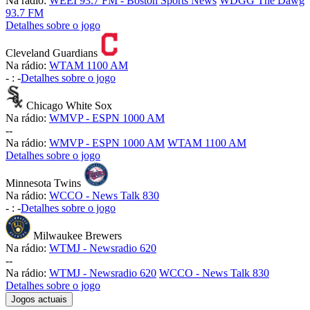
Na rádio:
WEEI 93.7 FM - Boston Sports News
WDGG The Dawg
93.7 FM
Detalhes sobre o jogo
Cleveland Guardians
Na rádio:
WTAM 1100 AM
-
:
-
Detalhes sobre o jogo
Chicago White Sox
Na rádio:
WMVP - ESPN 1000 AM
-
-
Na rádio:
WMVP - ESPN 1000 AM
WTAM 1100 AM
Detalhes sobre o jogo
Minnesota Twins
Na rádio:
WCCO - News Talk 830
-
:
-
Detalhes sobre o jogo
Milwaukee Brewers
Na rádio:
WTMJ - Newsradio 620
-
-
Na rádio:
WTMJ - Newsradio 620
WCCO - News Talk 830
Detalhes sobre o jogo
Jogos actuais