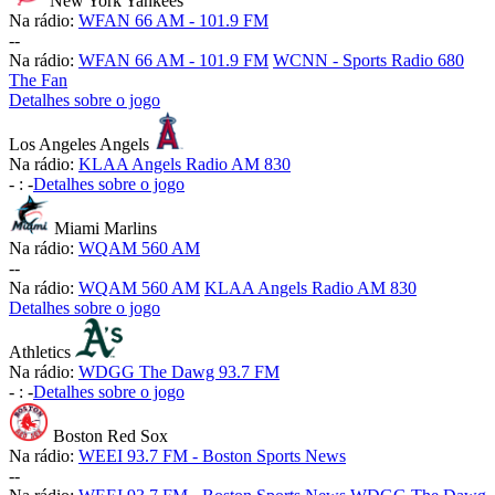
New York Yankees
Na rádio:
WFAN 66 AM - 101.9 FM
-
-
Na rádio:
WFAN 66 AM - 101.9 FM
WCNN - Sports Radio 680
The Fan
Detalhes sobre o jogo
Los Angeles Angels
Na rádio:
KLAA Angels Radio AM 830
-
:
-
Detalhes sobre o jogo
Miami Marlins
Na rádio:
WQAM 560 AM
-
-
Na rádio:
WQAM 560 AM
KLAA Angels Radio AM 830
Detalhes sobre o jogo
Athletics
Na rádio:
WDGG The Dawg 93.7 FM
-
:
-
Detalhes sobre o jogo
Boston Red Sox
Na rádio:
WEEI 93.7 FM - Boston Sports News
-
-