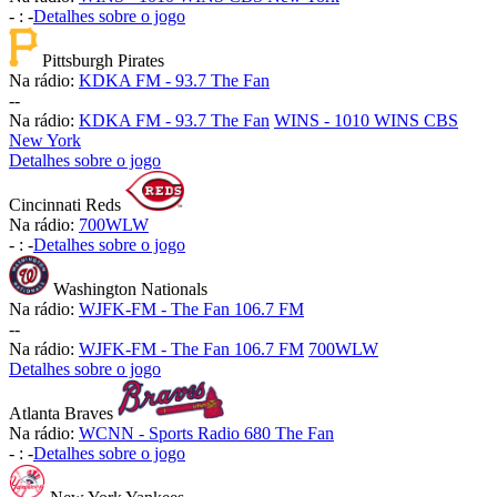
-
:
-
Detalhes sobre o jogo
Pittsburgh Pirates
Na rádio:
KDKA FM - 93.7 The Fan
-
-
Na rádio:
KDKA FM - 93.7 The Fan
WINS - 1010 WINS CBS
New York
Detalhes sobre o jogo
Cincinnati Reds
Na rádio:
700WLW
-
:
-
Detalhes sobre o jogo
Washington Nationals
Na rádio:
WJFK-FM - The Fan 106.7 FM
-
-
Na rádio:
WJFK-FM - The Fan 106.7 FM
700WLW
Detalhes sobre o jogo
Atlanta Braves
Na rádio:
WCNN - Sports Radio 680 The Fan
-
:
-
Detalhes sobre o jogo