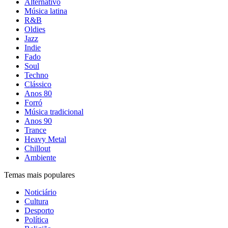
Alternativo
Música latina
R&B
Oldies
Jazz
Indie
Fado
Soul
Techno
Clássico
Anos 80
Forró
Música tradicional
Anos 90
Trance
Heavy Metal
Chillout
Ambiente
Temas mais populares
Noticiário
Cultura
Desporto
Política