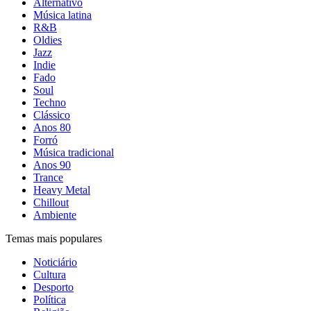
Alternativo
Música latina
R&B
Oldies
Jazz
Indie
Fado
Soul
Techno
Clássico
Anos 80
Forró
Música tradicional
Anos 90
Trance
Heavy Metal
Chillout
Ambiente
Temas mais populares
Noticiário
Cultura
Desporto
Política