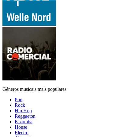
Gêneros musicais mais populares
Pop
Rock
Hip Hop
Reggaeton
Kizomba
House
Electro