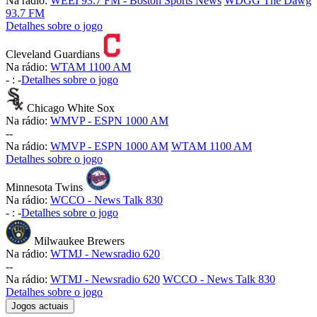
Na rádio:
WEEI 93.7 FM - Boston Sports News
WDGG The Dawg
93.7 FM
Detalhes sobre o jogo
Cleveland Guardians
Na rádio:
WTAM 1100 AM
-
:
-
Detalhes sobre o jogo
Chicago White Sox
Na rádio:
WMVP - ESPN 1000 AM
-
-
Na rádio:
WMVP - ESPN 1000 AM
WTAM 1100 AM
Detalhes sobre o jogo
Minnesota Twins
Na rádio:
WCCO - News Talk 830
-
:
-
Detalhes sobre o jogo
Milwaukee Brewers
Na rádio:
WTMJ - Newsradio 620
-
-
Na rádio:
WTMJ - Newsradio 620
WCCO - News Talk 830
Detalhes sobre o jogo
Jogos actuais