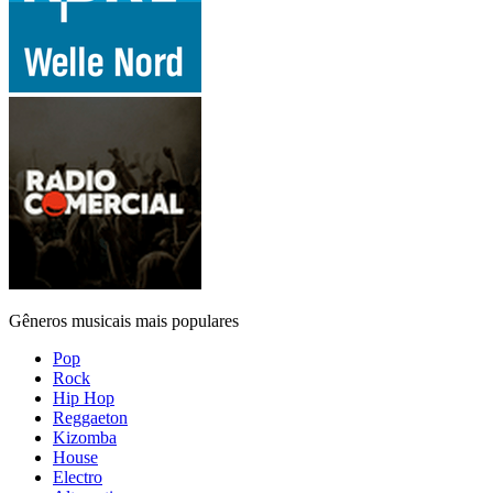
Gêneros musicais mais populares
Pop
Rock
Hip Hop
Reggaeton
Kizomba
House
Electro