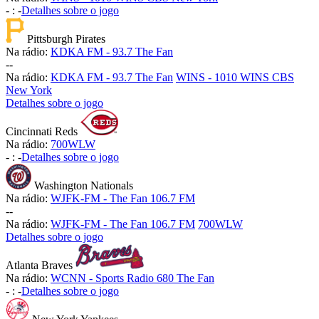
-
:
-
Detalhes sobre o jogo
Pittsburgh Pirates
Na rádio:
KDKA FM - 93.7 The Fan
-
-
Na rádio:
KDKA FM - 93.7 The Fan
WINS - 1010 WINS CBS
New York
Detalhes sobre o jogo
Cincinnati Reds
Na rádio:
700WLW
-
:
-
Detalhes sobre o jogo
Washington Nationals
Na rádio:
WJFK-FM - The Fan 106.7 FM
-
-
Na rádio:
WJFK-FM - The Fan 106.7 FM
700WLW
Detalhes sobre o jogo
Atlanta Braves
Na rádio:
WCNN - Sports Radio 680 The Fan
-
:
-
Detalhes sobre o jogo