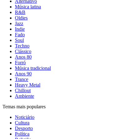
Alternativo
Música latina
R&B
Oldies
Jazz
Indie
Fado
Soul
Techno
Clássico
Anos 80
Forró
Música tradicional
Anos 90
Trance
Heavy Metal
Chillout
Ambiente
Temas mais populares
Noticiário
Cultura
Desporto
Política