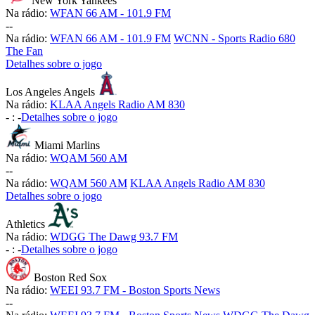
New York Yankees
Na rádio:
WFAN 66 AM - 101.9 FM
-
-
Na rádio:
WFAN 66 AM - 101.9 FM
WCNN - Sports Radio 680
The Fan
Detalhes sobre o jogo
Los Angeles Angels
Na rádio:
KLAA Angels Radio AM 830
-
:
-
Detalhes sobre o jogo
Miami Marlins
Na rádio:
WQAM 560 AM
-
-
Na rádio:
WQAM 560 AM
KLAA Angels Radio AM 830
Detalhes sobre o jogo
Athletics
Na rádio:
WDGG The Dawg 93.7 FM
-
:
-
Detalhes sobre o jogo
Boston Red Sox
Na rádio:
WEEI 93.7 FM - Boston Sports News
-
-