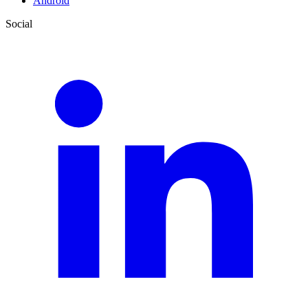
Android
Social