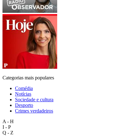
Categorias mais populares
Comédia
Notícias
Sociedade e cultura
Desporto
Crimes verdadeiros
A - H
I - P
Q - Z