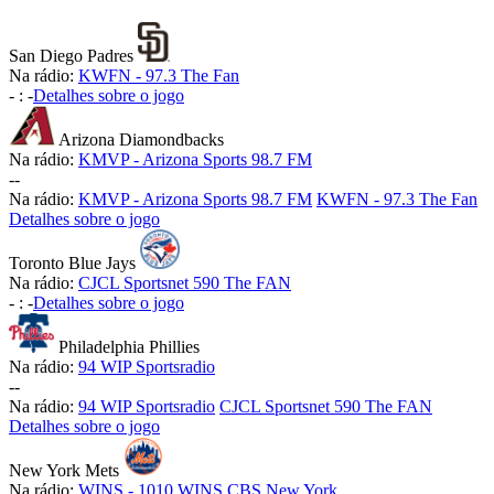
San Diego Padres
Na rádio:
KWFN - 97.3 The Fan
-
:
-
Detalhes sobre o jogo
Arizona Diamondbacks
Na rádio:
KMVP - Arizona Sports 98.7 FM
-
-
Na rádio:
KMVP - Arizona Sports 98.7 FM
KWFN - 97.3 The Fan
Detalhes sobre o jogo
Toronto Blue Jays
Na rádio:
CJCL Sportsnet 590 The FAN
-
:
-
Detalhes sobre o jogo
Philadelphia Phillies
Na rádio:
94 WIP Sportsradio
-
-
Na rádio:
94 WIP Sportsradio
CJCL Sportsnet 590 The FAN
Detalhes sobre o jogo
New York Mets
Na rádio:
WINS - 1010 WINS CBS New York