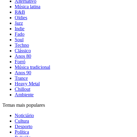
Alternativo
Música latina
R&B
Oldies
Jazz
Indie
Fado
Soul
Techno
Clássico
Anos 80
Forró
Música tradicional
Anos 90
Trance
Heavy Metal
Chillout
Ambiente
Temas mais populares
Noticiário
Cultura
Desporto
Política