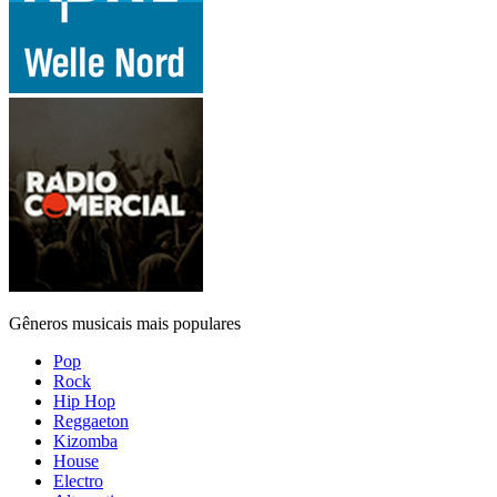
Gêneros musicais mais populares
Pop
Rock
Hip Hop
Reggaeton
Kizomba
House
Electro